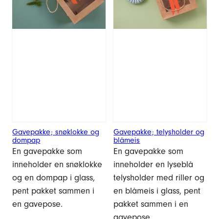
Gavepakke; snøklokke og
Gavepakke; telysholder og
dompap
blåmeis
En gavepakke som
En gavepakke som
inneholder en snøklokke
inneholder en lyseblå
og en dompap i glass,
telysholder med riller og
pent pakket sammen i
en blåmeis i glass, pent
en gavepose.
pakket sammen i en
gavepose.