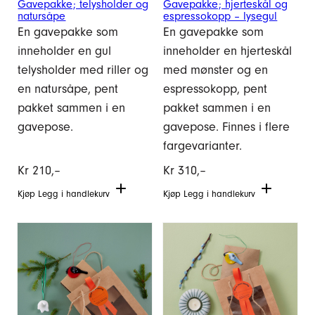
Gavepakke; telysholder og
Gavepakke; hjerteskål og
natursåpe
espressokopp – lysegul
En gavepakke som
En gavepakke som
inneholder en gul
inneholder en hjerteskål
telysholder med riller og
med mønster og en
en natursåpe, pent
espressokopp, pent
pakket sammen i en
pakket sammen i en
gavepose.
gavepose. Finnes i flere
fargevarianter.
Kr
210,–
Kr
310,–
Kjøp
Legg i handlekurv
Kjøp
Legg i handlekurv