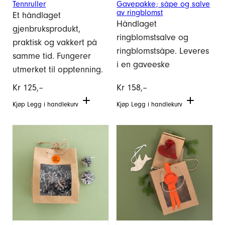
Tennruller
Gavepakke; såpe og salve
av ringblomst
Et håndlaget
Håndlaget
gjenbruksprodukt,
ringblomstsalve og
praktisk og vakkert på
ringblomstsåpe. Leveres
samme tid. Fungerer
i en gaveeske
utmerket til opptenning.
Kr
125,–
Kr
158,–
Kjøp
Legg i handlekurv
Kjøp
Legg i handlekurv