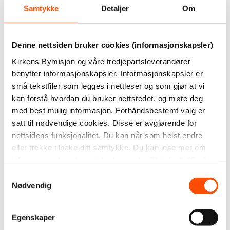
En gavepakke som
En gavepakke som
Samtykke
Detaljer
Om
inneholder et
inneholder en pose med
brosteinslys og et sort
filtermalt kaffe fra Brasil
firkantet fat til å sette
og to kaffefilter i lin,
Denne nettsiden bruker cookies (informasjonskapsler)
lyset på, pent pakket
pent pakket sammen i
Kirkens Bymisjon og våre tredjepartsleverandører
sammen i en gavepose.
en gavepose.
benytter informasjonskapsler. Informasjonskapsler er
små tekstfiler som legges i nettleser og som gjør at vi
Kr
270,–
Kr
270,–
kan forstå hvordan du bruker nettstedet, og møte deg
Kjøp
Legg i handlekurv
Kjøp
Legg i handlekurv
med best mulig informasjon. Forhåndsbestemt valg er
satt til nødvendige cookies. Disse er avgjørende for
nettsidens funksjonalitet. Du kan når som helst endre
eller trekke tilbake ditt samtykke. Du kan lese mer om
informasjonskapslene vi bruker under "Detaljer", "Om"
eller i vår
personvernerklæring
.
Samtykkevalg
Nødvendig
Egenskaper