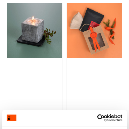
Gavepakke; brosteinslys
Gavepakke; kaffe og
og lysfat
kaffefilter i lin