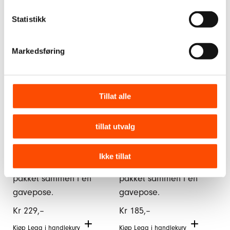
Statistikk
Markedsføring
Tillat alle
Gavepakke; hjerteskål og
Gavepakke; hjertesåpe og
natursåpe
leppepomade
En gavepakke som
En gavepakke som
tillat utvalg
inneholder en lysegul
inneholder en rød
hjerteskål med mønster
hjertesåpe og en
Ikke tillat
og en natursåpe, pent
leppepomade, pent
pakket sammen i en
pakket sammen i en
gavepose.
gavepose.
Kr
229,–
Kr
185,–
Kjøp
Legg i handlekurv
Kjøp
Legg i handlekurv