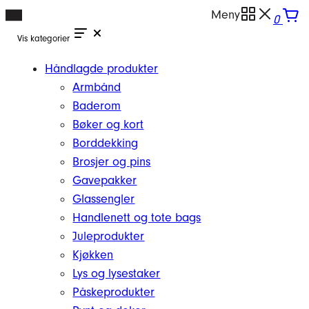
Hopp
Meny
0
til
Vis kategorier
innhold
Håndlagde produkter
Armbånd
Baderom
Bøker og kort
Borddekking
Brosjer og pins
Gavepakker
Glassengler
Handlenett og tote bags
Juleprodukter
Kjøkken
Lys og lysestaker
Påskeprodukter