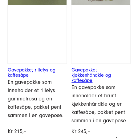
Gavepakke; rillelys og
Gavepakke;
kaffesåpe
kjøkkenhåndkle og
kaffesåpe
En gavepakke som
En gavepakke som
inneholder et rillelys i
inneholder et brunt
gammelrosa og en
kjøkkenhåndkle og en
kaffesåpe, pakket pent
kaffesåpe, pakket pent
sammen i en gavepose.
sammen i en gavepose.
Kr
215,–
Kr
245,–