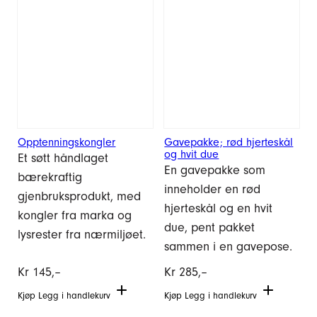
Opptenningskongler
Gavepakke; rød hjerteskål
og hvit due
Et søtt håndlaget
En gavepakke som
bærekraftig
inneholder en rød
gjenbruksprodukt, med
hjerteskål og en hvit
kongler fra marka og
due, pent pakket
lysrester fra nærmiljøet.
sammen i en gavepose.
Kr
145,–
Kr
285,–
Kjøp
Legg i handlekurv
Kjøp
Legg i handlekurv