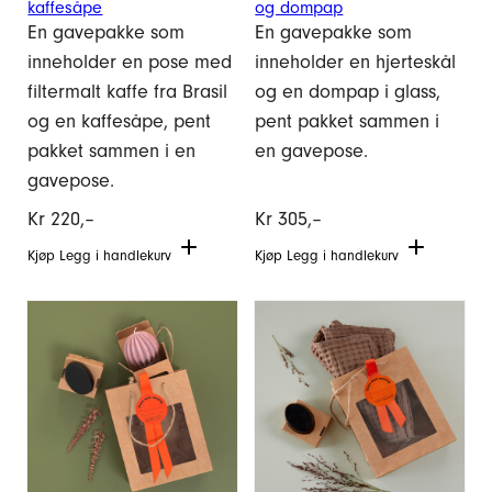
kaffesåpe
og dompap
En gavepakke som
En gavepakke som
inneholder en pose med
inneholder en hjerteskål
filtermalt kaffe fra Brasil
og en dompap i glass,
og en kaffesåpe, pent
pent pakket sammen i
pakket sammen i en
en gavepose.
gavepose.
Kr
220,–
Kr
305,–
Kjøp
Legg i handlekurv
Kjøp
Legg i handlekurv