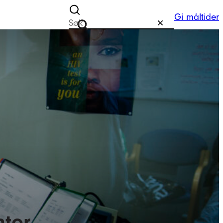
Gi måltider
Søk etter
Tilbakestill
Søk
nter