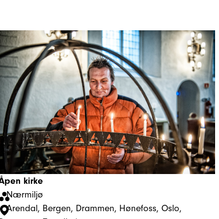
Åpen kirke
Nærmiljø
Arendal
, 
Bergen
, 
Drammen
, 
Hønefoss
, 
Oslo
, 