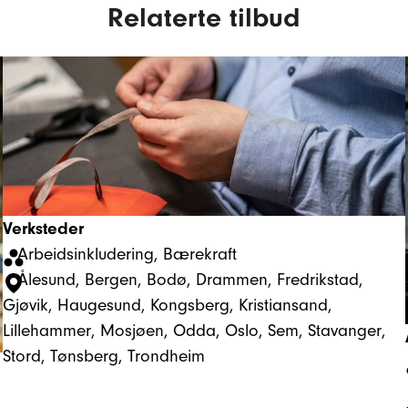
Relaterte tilbud
Verksteder
Arbeidsinkludering
, 
Bærekraft
Ålesund
, 
Bergen
, 
Bodø
, 
Drammen
, 
Fredrikstad
, 
Gjøvik
, 
Haugesund
, 
Kongsberg
, 
Kristiansand
, 
Lillehammer
, 
Mosjøen
, 
Odda
, 
Oslo
, 
Sem
, 
Stavanger
, 
Stord
, 
Tønsberg
, 
Trondheim