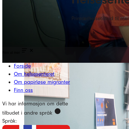
Primærhelsetilbud til me
Finn ut mer
Forside
Om helsesenteret
Om papirløse migranter
Finn oss
Vi har informasjon om dette
tilbudet i andre språk
Språk: