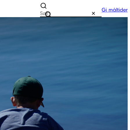
Gi måltider
Søk etter
Tilbakestill
Søk