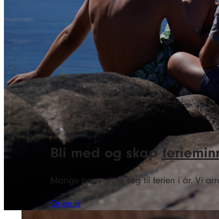
Bli med og skap
feriemin
Mange barn gruer seg til ferien i år. Vi ar
Gi en is