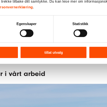
r trekke tilbake ditt samtykke. Du kan lese mer om informasjons
og unge.
rsonvernerklæring
.
Finn ut hva som skjer nær de
Egenskaper
Statistikk
tillat utvalg
r i vårt arbeid