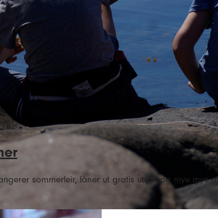
ner
rangerer sommerleir, låner ut gratis utstyr og mye mye mer