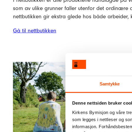
I nettbutikken er alle produktene håndlagde på v
som av ulike grunner faller utenfor det ordinære a
nettbutikken gir ekstra glede hos både arbeider,
Gå til nettbutikken
Samtykke
Denne nettsiden bruker coo
Kirkens Bymisjon og våre tre
som legges i nettleser og so
informasjon. Forhåndsbestemt 