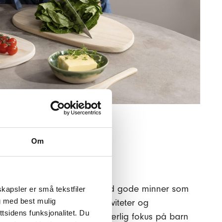
Om
mmeraktiviteter
for at alle skal sitte igjen med gode minner som
kapsler er små tekstfiler
g med best mulig
over. Derfor har vi åpne aktiviteter og
tsidens funksjonalitet. Du
 gjennom sommeren, med særlig fokus på barn