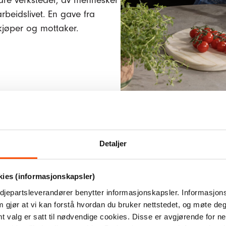
åre verksteder, av mennesker
rbeidslivet. En gave fra
 kjøper og mottaker.
Detaljer
Delta på våre so
kies (informasjonskapsler)
I Kirkens Bymisjon jobber vi 
djepartsleverandører benytter informasjonskapsler. Informasjons
m gjør at vi kan forstå hvordan du bruker nettstedet, og møte de
varer lenge etter at ferien er 
valg er satt til nødvendige cookies. Disse er avgjørende for net
arrangementer i hele landet