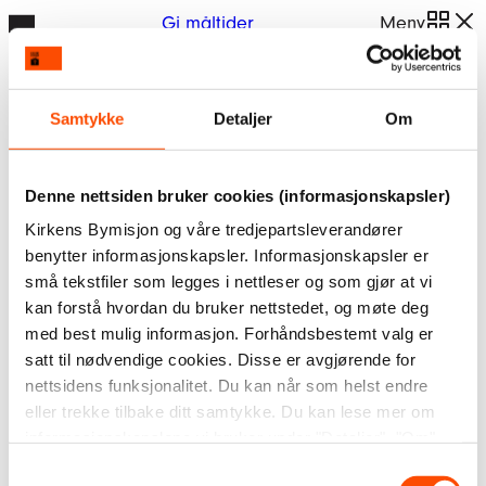
Hopp
Gi måltider
Meny
Kontakt oss
til
innhold
Generelle henvendelser
Samtykke
Detaljer
Om
Giverservice
Pressekontakt
Denne nettsiden bruker cookies (informasjonskapsler)
Faktura
Kirkens Bymisjon og våre tredjepartsleverandører
Vårt lokale arbeid
benytter informasjonskapsler. Informasjonskapsler er
Si ifra – varsling for barn og unge
små tekstfiler som legges i nettleser og som gjør at vi
kan forstå hvordan du bruker nettstedet, og møte deg
med best mulig informasjon. Forhåndsbestemt valg er
satt til nødvendige cookies. Disse er avgjørende for
Finn tilbud
nettsidens funksjonalitet. Du kan når som helst endre
eller trekke tilbake ditt samtykke. Du kan lese mer om
informasjonskapslene vi bruker under "Detaljer", "Om"
Hvor er du?
eller i vår
personvernerklæring
.
Samtykkevalg
Hva ser du etter?