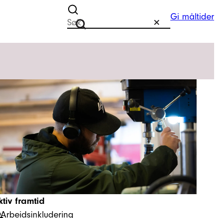
Gi måltider
Søk etter
Tilbakestill
Søk
ktiv framtid
Arbeidsinkludering