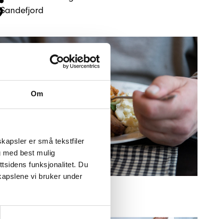
Sandefjord
Om
kapsler er små tekstfiler
g med best mulig
tsidens funksjonalitet. Du
kapslene vi bruker under
ktivitetshuset, Haugesund
Nærmiljø
, 
Rusomsorg
Haugesund