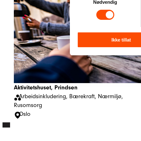
Nødvendig
Ikke tillat
Aktivitetshuset, Prindsen
Arbeidsinkludering
, 
Bærekraft
, 
Nærmiljø
, 
Rusomsorg
Oslo