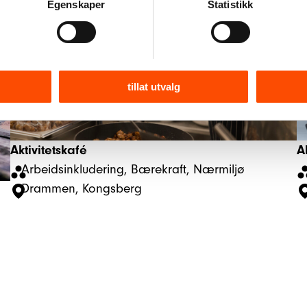
Egenskaper
Statistikk
tillat utvalg
Aktivitetskafé
A
Arbeidsinkludering
, 
Bærekraft
, 
Nærmiljø
Drammen
, 
Kongsberg