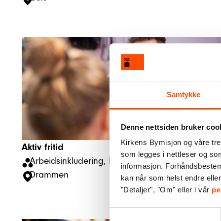
Samtykke
Denne nettsiden bruker coo
Kirkens Bymisjon og våre tre
Aktiv fritid
som legges i nettleser og so
Arbeidsinkludering
, 
Nærmiljø
informasjon. Forhåndsbestemt 
Drammen
kan når som helst endre elle
"Detaljer", "Om" eller i vår
pe
Samtykkevalg