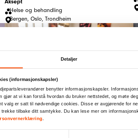
Aksept
Helse og behandling
Bergen
, 
Oslo
, 
Trondheim
Detaljer
kies (informasjonskapsler)
djepartsleverandører benytter informasjonskapsler. Informasjons
m gjør at vi kan forstå hvordan du bruker nettstedet, og møte de
valg er satt til nødvendige cookies. Disse er avgjørende for net
Aktivitetshuset, Bjerke
r trekke tilbake ditt samtykke. Du kan lese mer om informasjons
A
Arbeidsinkludering
, 
Nærmiljø
, 
Rusomsorg
rsonvernerklæring
.
Oslo