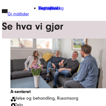
Hopp
Finn tilbud
Vårt arbeid
Engasjer deg
Nettbutikk
til
Gi måltider
innhold
Se hva vi gjør
A-senteret
Helse og behandling
, 
Rusomsorg
Oslo