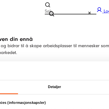
Søk etter
Lo
Tilbakestill
Søk
rven din ennå
 og bidrar til å skape arbeidsplasser til mennesker so
markedet.
Detaljer
kies (informasjonskapsler)