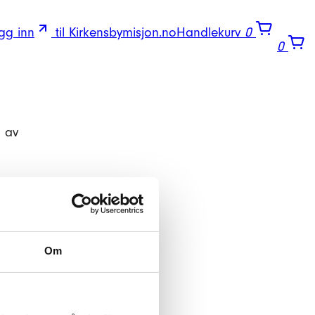
gg inn
til Kirkensbymisjon.no
Handlekurv
0
0
m av
Om