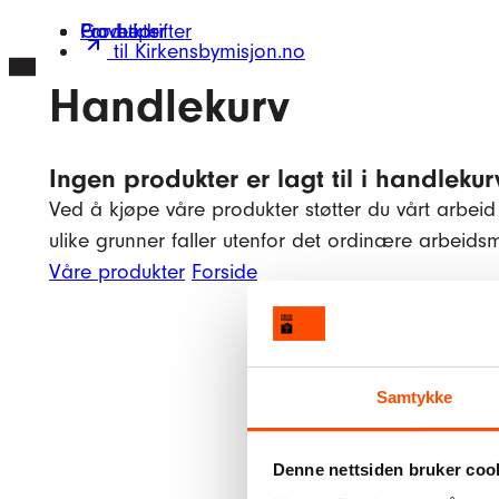
Hopp
Gavetips
Produkter
For bedrifter
til Kirkensbymisjon.no
til
innhold
Handlekurv
Ingen produkter er lagt til i handleku
Ved å kjøpe våre produkter støtter du vårt arbeid
ulike grunner faller utenfor det ordinære arbeids
Våre produkter
Forside
Samtykke
Denne nettsiden bruker coo