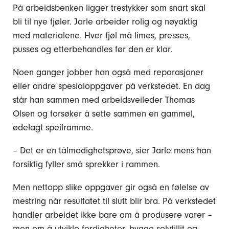
På arbeidsbenken ligger trestykker som snart skal
bli til nye fjøler. Jarle arbeider rolig og nøyaktig
med materialene. Hver fjøl må limes, presses,
pusses og etterbehandles før den er klar.
Noen ganger jobber han også med reparasjoner
eller andre spesialoppgaver på verkstedet. En dag
står han sammen med arbeidsveileder Thomas
Olsen og forsøker å sette sammen en gammel,
ødelagt speilramme.
– Det er en tålmodighetsprøve, sier Jarle mens han
forsiktig fyller små sprekker i rammen.
Men nettopp slike oppgaver gir også en følelse av
mestring når resultatet til slutt blir bra. På verkstedet
handler arbeidet ikke bare om å produsere varer –
men om å utvikle ferdigheter, bygge selvtillit og