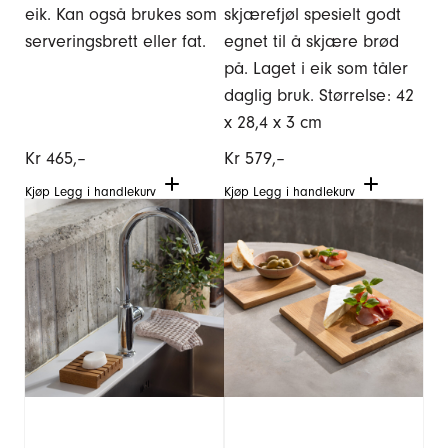
eik. Kan også brukes som
skjærefjøl spesielt godt
serveringsbrett eller fat.
egnet til å skjære brød
på. Laget i eik som tåler
daglig bruk. Størrelse: 42
x 28,4 x 3 cm
Kr
465,–
Kr
579,–
Kjøp
Legg i handlekurv
Kjøp
Legg i handlekurv