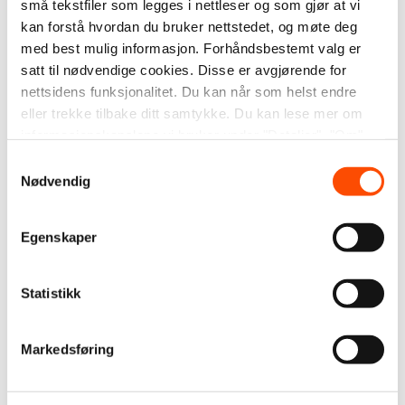
er det stor takhøyde, og alle kan bidra med sine
små tekstfiler som legges i nettleser og som gjør at vi
kan forstå hvordan du bruker nettstedet, og møte deg
erfaringer og historier.
med best mulig informasjon. Forhåndsbestemt valg er
– Det handler om å bli sett, sier en av de frivillige
satt til nødvendige cookies. Disse er avgjørende for
nettsidens funksjonalitet. Du kan når som helst endre
på verkstedet.
eller trekke tilbake ditt samtykke. Du kan lese mer om
– Den omtanken betyr mye.
informasjonskapslene vi bruker under "Detaljer", "Om"
eller i vår
personvernerklæring
.
Det er nettopp denne kombinasjonen av arbeid,
Samtykkevalg
Nødvendig
struktur og fellesskap som gjør verkstedet til et viktig
sted for mange av deltakerne.
Egenskaper
Statistikk
Markedsføring