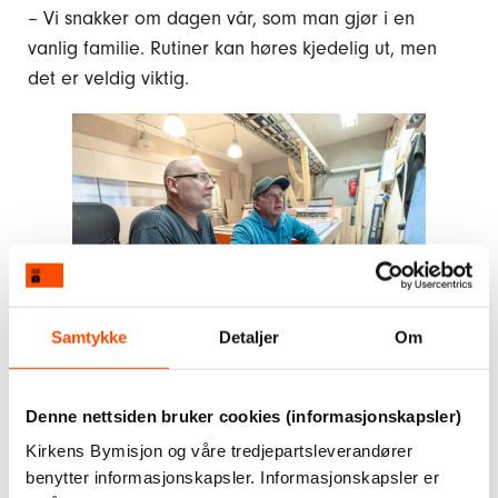
– Vi snakker om dagen vår, som man gjør i en
vanlig familie. Rutiner kan høres kjedelig ut, men
det er veldig viktig.
Samtykke
Detaljer
Om
Å bli sett
Denne nettsiden bruker cookies (informasjonskapsler)
Arbeidsveilederne og de frivillige på verkstedet
Kirkens Bymisjon og våre tredjepartsleverandører
legger stor vekt på at alle skal bli sett. Rundt bordet
benytter informasjonskapsler. Informasjonskapsler er