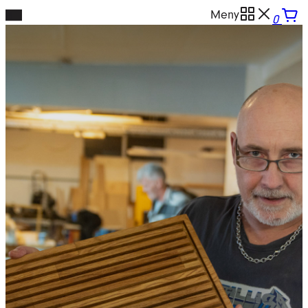
Hopp
Meny
0
til
innhold