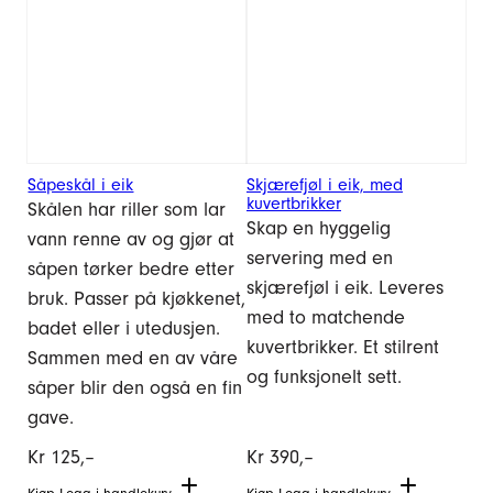
Såpeskål i eik
Skjærefjøl i eik, med
kuvertbrikker
Skålen har riller som lar
Skap en hyggelig
vann renne av og gjør at
servering med en
såpen tørker bedre etter
skjærefjøl i eik. Leveres
bruk. Passer på kjøkkenet,
med to matchende
badet eller i utedusjen.
kuvertbrikker. Et stilrent
Sammen med en av våre
og funksjonelt sett.
såper blir den også en fin
gave.
Kr
125,–
Kr
390,–