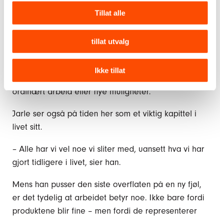
Tillat alle
Et springbrett videre
tillat utvalg
Gjennom arbeidet på verkstedet får deltakerne
mulighet til å bygge opp både ferdigheter og
Ikke tillat
selvtillit. For noen blir det et steg videre mot
ordinært arbeid eller nye muligheter.
Jarle ser også på tiden her som et viktig kapittel i
livet sitt.
– Alle har vi vel noe vi sliter med, uansett hva vi har
gjort tidligere i livet, sier han.
Mens han pusser den siste overflaten på en ny fjøl,
er det tydelig at arbeidet betyr noe. Ikke bare fordi
produktene blir fine – men fordi de representerer