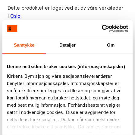
Dette produktet er laget ved et av våre verksteder
i
Oslo
.
182 på lager
Kr
140,–
Samtykke
Detaljer
Om
Dompap
i
Legg i handlekurv
Denne nettsiden bruker cookies (informasjonskapsler)
glass
Kirkens Bymisjon og våre tredjepartsleverandører
antall
benytter informasjonskapsler. Informasjonskapsler er
Ved å kjøpe våre produkter støtter du vårt arbeid
små tekstfiler som legges i nettleser og som gjør at vi
og bidrar til å skape arbeidsplasser til mennesker
kan forstå hvordan du bruker nettstedet, og møte deg
som av ulike grunner er utenfor arbeidslivet.
med best mulig informasjon. Forhåndsbestemt valg er
satt til nødvendige cookies. Disse er avgjørende for
Kanskje liker du også disse
nettsidens funksjonalitet. Du kan når som helst endre
eller trekke tilbake ditt samtykke. Du kan lese mer om
informasjonskapslene vi bruker under "Detaljer", "Om"