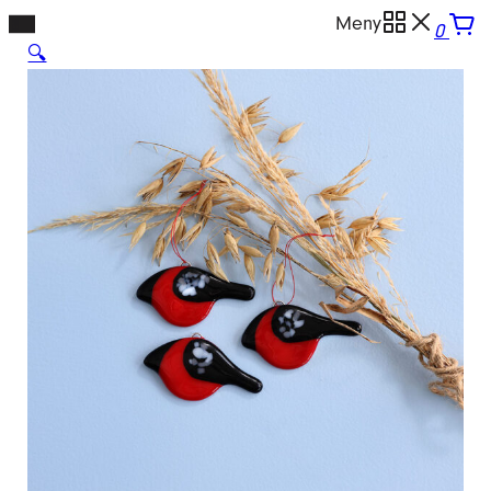
Hopp
Meny
0
til
🔍
innhold