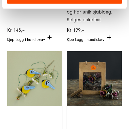
farger. Pris pr stk.
lang, finnes i flere farger
og har unik sjablong.
Selges enkeltvis.
Kr
145,–
Kr
199,–
Kjøp
Legg i handlekurv
Kjøp
Legg i handlekurv