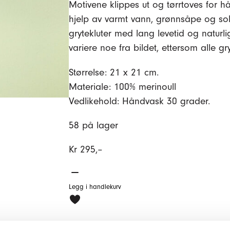
Motivene klippes ut og tørrtoves for h
hjelp av varmt vann, grønnsåpe og sol
grytekluter med lang levetid og natur
variere noe fra bildet, ettersom alle g
Størrelse: 21 x 21 cm.
Materiale: 100% merinoull
Vedlikehold: Håndvask 30 grader.
58 på lager
Kr
295,–
Grytekluter
–
Legg i handlekurv
sitron
antall
Ved å kjøpe våre produkter støtter du 