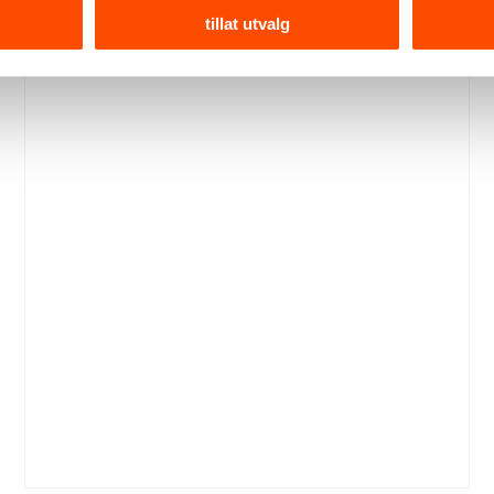
tillat utvalg
Nyt din espresso med en stilig håndlaget kopp.
Designet for å være like praktiske som den er
vakker. Selges enkeltvis.
Se produktdetaljer
145,–
Kr
Espresso
kopp
Legg i handlekurv
i
keramikk
–
hvit
antall