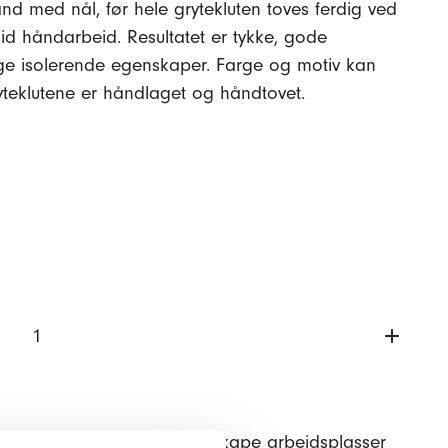
ånd med nål, før hele grytekluten toves ferdig ved
id håndarbeid. Resultatet er tykke, gode
lige isolerende egenskaper. Farge og motiv kan
ryteklutene er håndlaget og håndtovet.
vårt arbeid og bidrar til å skape arbeidsplasser