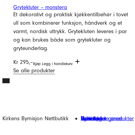
Grytekluter – monstera
Et dekorativt og praktisk kjøkkentilbehør i tovet
ull som kombinerer funksjon, håndverk og et
varmt, nordisk uttrykk. Grytekluten leveres i par
og kan brukes både som grytekluter og
gryteunderlag.
Kr
295,–
Kjøp
Legg i handlekurv
Se alle produkter
Kirkens Bymisjon Nettbutikk
Gavetips
Nyheter
Håndlagde produkter
Verksteder
Symbolske gaver