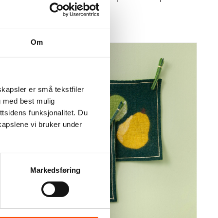
tenfor arbeidslivet.
Om
kapsler er små tekstfiler
g med best mulig
tsidens funksjonalitet. Du
kapslene vi bruker under
r
e
Markedsføring