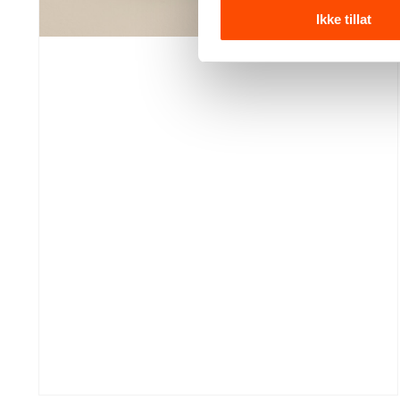
Ikke tillat
Et dekorativt og praktisk kjøkkentilbehør i tovet
ull som kombinerer funksjon, håndverk og et
varmt, nordisk uttrykk. Grytekluten leveres i par
og kan brukes både som grytekluter og
gryteunderlag.
Se produktdetaljer
295,–
Kr
Grytekluter
–
Legg i handlekurv
monstera
antall