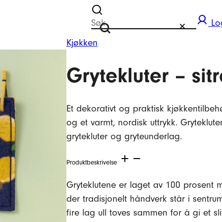
Søk etter
Lo
Tilbakestill
Søk
Kjøkken
Grytekluter – sit
Et dekorativt og praktisk kjøkkentilbeh
og et varmt, nordisk uttrykk. Gryteklu
grytekluter og gryteunderlag.
Produktbeskrivelse
Gryteklutene er laget av 100 prosent 
der tradisjonelt håndverk står i sentru
fire lag ull toves sammen for å gi et s