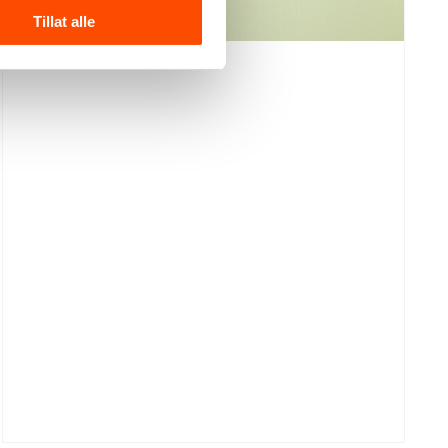
Tillat alle
Et dekorativt og praktisk kjøkkentilbehør i tovet
ull som kombinerer funksjon, håndverk og et
varmt, nordisk uttrykk. Grytekluten leveres i par
og kan brukes både som grytekluter og
gryteunderlag.
Se produktdetaljer
295,–
Kr
Grytekluter
–
Legg i handlekurv
pære
antall