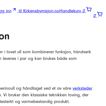
gg inn
til Kirkensbymisjon.no
Handlekurv
0
0
ron
ør i tovet ull som kombinerer funksjon, håndverk
ten leveres i par og kan brukes både som
merinoull og håndlaget ved et av våre
verksteder
m. Vi bruker den klassiske teknikken toving, der
litesterkt og varmebestandig produkt.