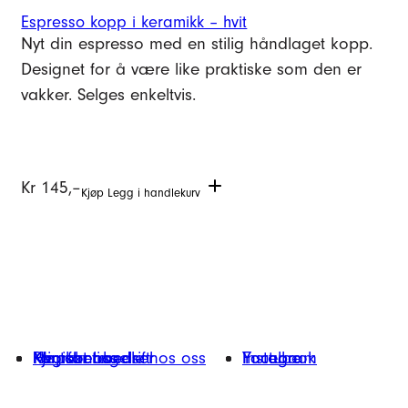
Espresso kopp i keramikk – hvit
Nyt din espresso med en stilig håndlaget kopp.
Designet for å være like praktiske som den er
vakker. Selges enkeltvis.
Kr
145,–
Kjøp
Legg i handlekurv
Hvorfor handle hos oss
Kontakt oss
Kjøpsbetingelser
Min konto
Registrer bedrift
Facebook
Instagram
Youtube