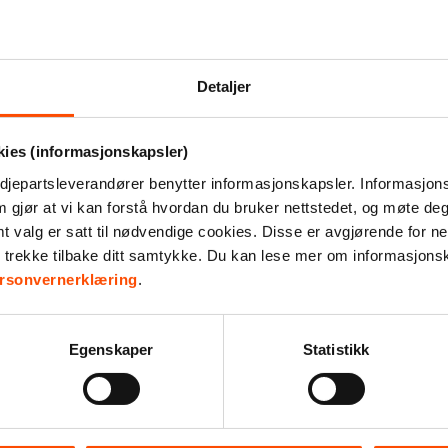
til mennesker som av ulike grunner er u
Detaljer
kies (informasjonskapsler)
djepartsleverandører benytter informasjonskapsler. Informasjons
m gjør at vi kan forstå hvordan du bruker nettstedet, og møte de
valg er satt til nødvendige cookies. Disse er avgjørende for net
r trekke tilbake ditt samtykke. Du kan lese mer om informasjons
sso
rsonvernerklæring
.
p i
Gryteklute
ikk
– pær
hvit
Egenskaper
Statistikk