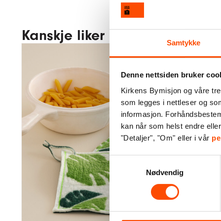
Kanskje liker du også disse
Samtykke
Denne nettsiden bruker coo
Kirkens Bymisjon og våre tre
som legges i nettleser og so
informasjon. Forhåndsbestemt 
kan når som helst endre elle
Espre
kluter
"Detaljer", "Om" eller i vår
pe
kop
–
keram
stera
– 
Samtykkevalg
Nødvendig