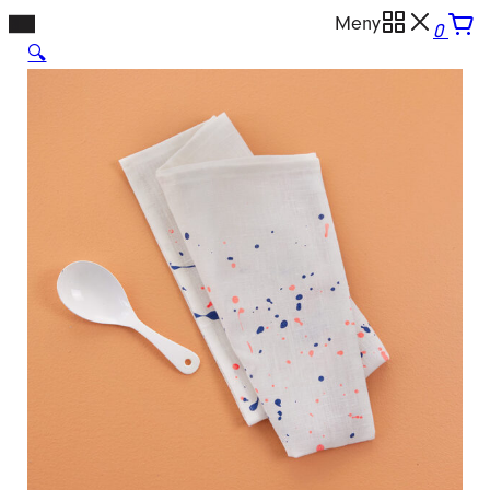
Hopp
Meny
0
til
🔍
innhold