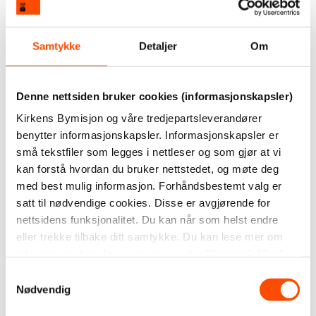
Samtykke
Detaljer
Om
Ved å kjøpe våre produkter støtter du vårt arbeid
og bidrar til å skape arbeidsplasser til mennesker
som av ulike grunner er utenfor arbeidslivet.
Denne nettsiden bruker cookies (informasjonskapsler)
Kirkens Bymisjon og våre tredjepartsleverandører
Kanskje liker du også disse
benytter informasjonskapsler. Informasjonskapsler er
små tekstfiler som legges i nettleser og som gjør at vi
kan forstå hvordan du bruker nettstedet, og møte deg
med best mulig informasjon. Forhåndsbestemt valg er
satt til nødvendige cookies. Disse er avgjørende for
nettsidens funksjonalitet. Du kan når som helst endre
eller trekke tilbake ditt samtykke. Du kan lese mer om
informasjonskapslene vi bruker under "Detaljer", "Om"
eller i vår
personvernerklæring
.
Samtykkevalg
Nødvendig