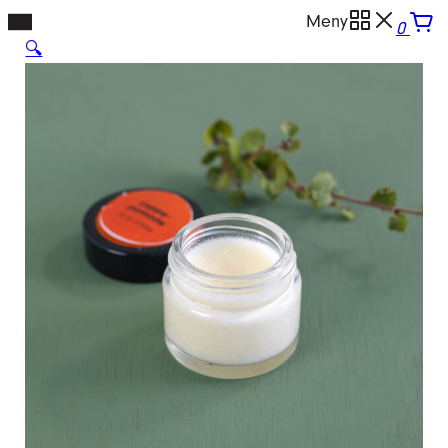
Hopp
Meny
0
til
🔍
innhold