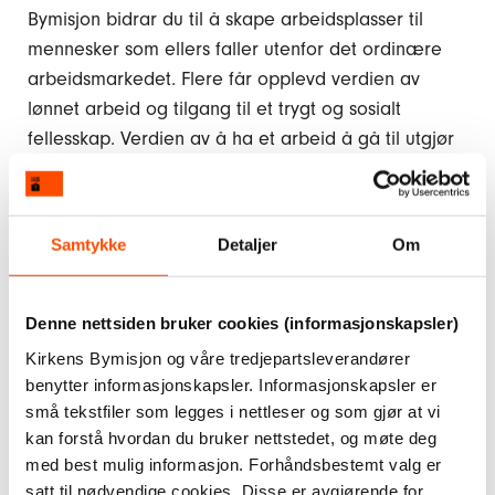
Bymisjon bidrar du til å skape arbeidsplasser til
mennesker som ellers faller utenfor det ordinære
arbeidsmarkedet. Flere får opplevd verdien av
lønnet arbeid og tilgang til et trygt og sosialt
fellesskap. Verdien av å ha et arbeid å gå til utgjør
en positiv forskjell i livet til mange mennesker.
Dette produktet er laget ved verkstedet vårt i
Samtykke
Detaljer
Om
Kristiansand
147 på lager
Denne nettsiden bruker cookies (informasjonskapsler)
Kr
98,–
Kirkens Bymisjon og våre tredjepartsleverandører
benytter informasjonskapsler. Informasjonskapsler er
Leppepomade
små tekstfiler som legges i nettleser og som gjør at vi
av
Legg i handlekurv
kan forstå hvordan du bruker nettstedet, og møte deg
bivoks
med best mulig informasjon. Forhåndsbestemt valg er
antall
satt til nødvendige cookies. Disse er avgjørende for