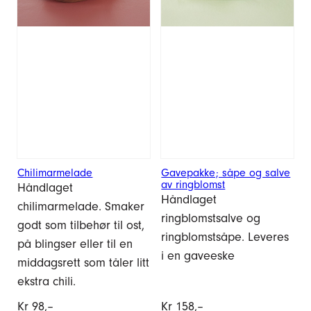
Chilimarmelade
Gavepakke; såpe og salve
av ringblomst
Håndlaget
Håndlaget
chilimarmelade. Smaker
ringblomstsalve og
godt som tilbehør til ost,
ringblomstsåpe. Leveres
på blingser eller til en
i en gaveeske
middagsrett som tåler litt
ekstra chili.
Kr
98,–
Kr
158,–