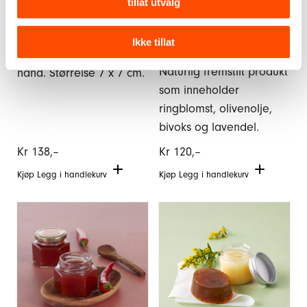
tillat utvalg
Brosteinslys
Ikke tillat
Lyset er dryppet for
Ringblomstsalve – 50 ml
Naturlig fremstilt produkt
hånd. Størrelse 7 x 7 cm.
som inneholder
ringblomst, olivenolje,
bivoks og lavendel.
Kr
138,–
Kr
120,–
Kjøp
Legg i handlekurv
Kjøp
Legg i handlekurv