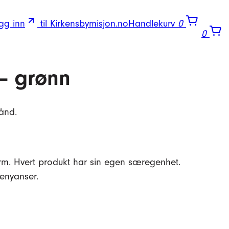
gg inn
til Kirkensbymisjon.no
Handlekurv
0
0
 – grønn
ånd.
orm. Hvert produkt har sin egen særegenhet.
genyanser.