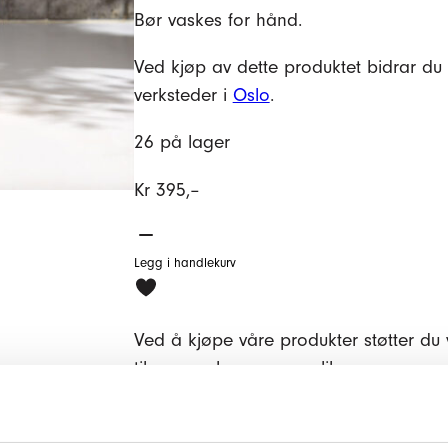
Bør vaskes for hånd.
Ved kjøp av dette produktet bidrar du 
verksteder i
Oslo
.
26 på lager
Kr
395,–
Vase
i
Legg i handlekurv
keramikk
–
Ved å kjøpe våre produkter støtter du 
grønn
til mennesker som av ulike grunner er u
antall