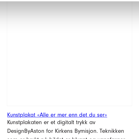
som er brukt på bildet er blyant og vannfarger.
Plakaten er i A3-format.
Se produktdetaljer
225,–
Kr
Kunstplakat
«Alle
Legg i handlekurv
er
mer
enn
det
du
ser»
antall
Kunstplakat «Alle er mer enn det du ser»
Kunstplakaten er et digitalt trykk av
DesignByAston for Kirkens Bymisjon. Teknikken