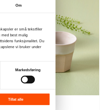
Om
kapsler er små tekstfiler
g med best mulig
o
tsidens funksjonalitet. Du
i
kapslene vi bruker under
k
t
Markedsføring
Nyt din espresso med en stilig håndlaget kopp.
Tillat alle
Designet for å være like praktiske som den er