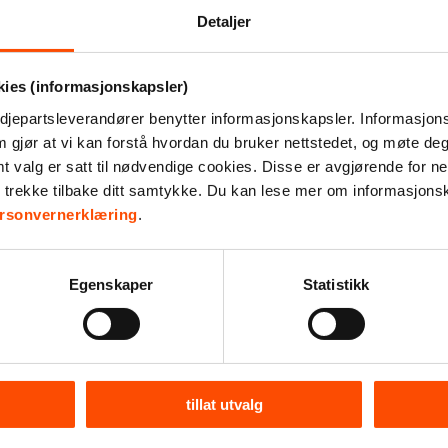
Detaljer
kies (informasjonskapsler)
djepartsleverandører benytter informasjonskapsler. Informasjons
m gjør at vi kan forstå hvordan du bruker nettstedet, og møte de
kat
Espress
valg er satt til nødvendige cookies. Disse er avgjørende for net
e er
kopp 
r trekke tilbake ditt samtykke. Du kan lese mer om informasjons
enn
keramik
rsonvernerklæring
.
er»
– hvi
Egenskaper
Statistikk
Kunstplakaten er et digitalt trykk av
tillat utvalg
DesignByAston for Kirkens Bymisjon. Teknikken