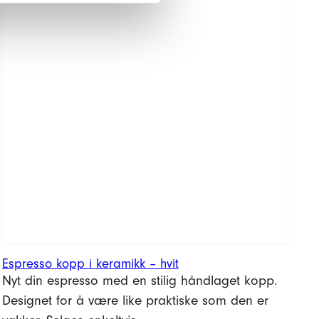
vakker. Selges enkeltvis.
Se produktdetaljer
145,–
Kr
Espresso
kopp
Legg i handlekurv
i
keramikk
–
hvit
antall
Espresso kopp i keramikk – hvit
Nyt din espresso med en stilig håndlaget kopp.
Designet for å være like praktiske som den er