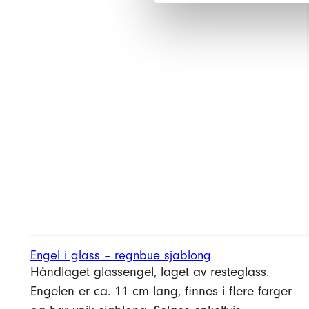
og har unik sjablong. Selges enkeltvis.
Se produktdetaljer
199,–
Kr
Engel
i
Legg i handlekurv
glass
–
regnbue
sjablong
antall
Engel i glass – regnbue sjablong
Håndlaget glassengel, laget av resteglass.
Engelen er ca. 11 cm lang, finnes i flere farger