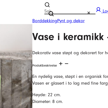
Søk etter
Lo
Tilbakestill
Søk
Borddekking
Pynt og dekor
Vase i keramikk
Dekorativ vase støpt og dekorert for h
Produktbeskrivelse
En nydelig vase, støpt i en organisk f
Vasen er glasert i to lag med fine far
Høyde: 22 cm.
Diameter: 8 cm.