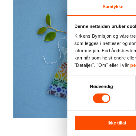
Samtykke
Denne nettsiden bruker coo
Kirkens Bymisjon og våre tre
som legges i nettleser og so
ngel i
Kunstpla
informasjon. Forhåndsbestemt 
lass –
«All
kan når som helst endre elle
gnbue
mer 
"Detaljer", "Om" eller i vår
pe
ablong
det du s
Samtykkevalg
Nødvendig
Håndlaget glassengel, laget av resteglass.
Ikke tillat
Engelen er ca. 11 cm lang, finnes i flere farger