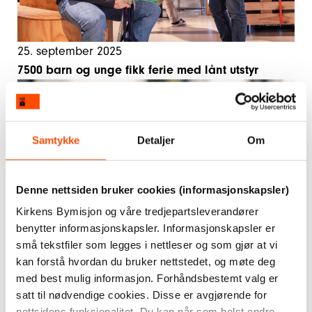
25. september 2025
7500 barn og unge fikk ferie med lånt utstyr
Samtykke
Detaljer
Om
Denne nettsiden bruker cookies (informasjonskapsler)
Kirkens Bymisjon og våre tredjepartsleverandører
benytter informasjonskapsler. Informasjonskapsler er
små tekstfiler som legges i nettleser og som gjør at vi
kan forstå hvordan du bruker nettstedet, og møte deg
23. mai 2025
med best mulig informasjon. Forhåndsbestemt valg er
satt til nødvendige cookies. Disse er avgjørende for
Lovbrudd: Norge svikter de bostedsløse
nettsidens funksjonalitet. Du kan når som helst endre