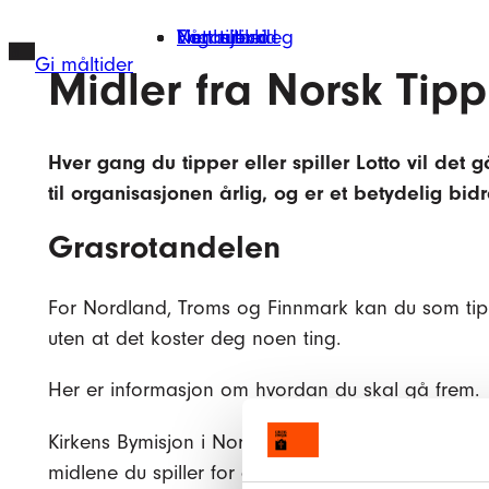
Hopp
Finn tilbud
Vårt arbeid
Engasjer deg
Nettbutikk
til
Gi måltider
Midler fra Norsk Tipp
innhold
Hver gang du tipper eller spiller Lotto vil det
til organisasjonen årlig, og er et betydelig bidr
Grasrotandelen
For Nordland, Troms og Finnmark kan du som tipper 
uten at det koster deg noen ting.
Her er informasjon om hvordan du skal gå frem.
Kirkens Bymisjon i Nordland, Troms og Finnmark er
midlene du spiller for gå til vårt viktige arbeid i 