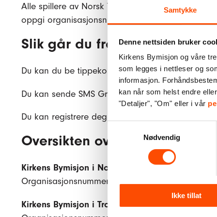
Alle spillere av Norsk Tipping må nå være registre
Samtykke
oppgi organisasjonsnummer fra listen under.
Slik går du frem
Denne nettsiden bruker coo
Kirkens Bymisjon og våre tre
som legges i nettleser og so
Du kan du be tippekommisjonæren om å hjelpe 
informasjon. Forhåndsbestemt 
kan når som helst endre elle
Du kan sende SMS Grasrotandelen «org.nr» til 202
"Detaljer", "Om" eller i vår
pe
Du kan registrere deg selv på
norsk-tipping.no/g
Samtykkevalg
Oversikten over Kirkens Bymis
Nødvendig
Kirkens Bymisjon i Nordland
Organisasjonsnummer: 971 390 069
Ikke tillat
Kirkens Bymisjon i Troms og Finnmark