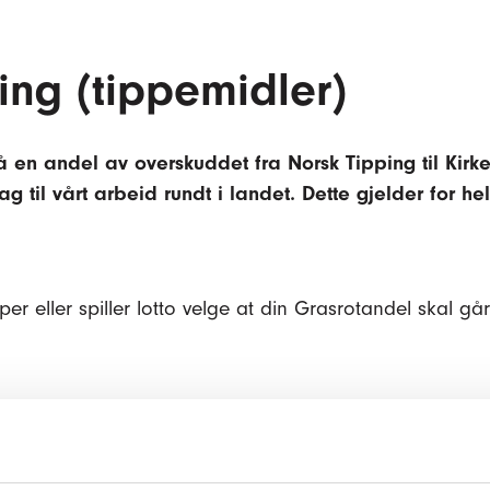
ing (tippemidler)
 gå en andel av overskuddet fra Norsk Tipping til Kir
ag til vårt arbeid rundt i landet. Dette gjelder for he
eller spiller lotto velge at din Grasrotandel skal går t
 registrert som mottaker av grasrotandelen. Ved å regi
denne delen av landet. Det er deler av tippeutgiftene, og