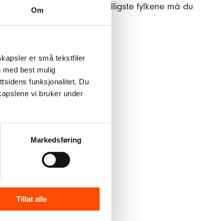
 Kirkens Bymisjon i de to nordligste fylkene må du
Om
kapsler er små tekstfiler
g med best mulig
tsidens funksjonalitet. Du
kapslene vi bruker under
Markedsføring
Tillat alle