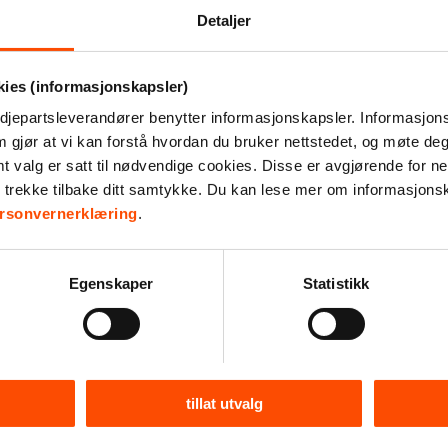
rt med et eget spillekort. For å gi din grasrotandel til
Detaljer
kies (informasjonskapsler)
djepartsleverandører benytter informasjonskapsler. Informasjons
m gjør at vi kan forstå hvordan du bruker nettstedet, og møte de
deg med dette
valg er satt til nødvendige cookies. Disse er avgjørende for net
r trekke tilbake ditt samtykke. Du kan lese mer om informasjons
0 (gratis)
rsonvernerklæring
.
rasrotandelen
jons mottakere
Egenskaper
Statistikk
tillat utvalg