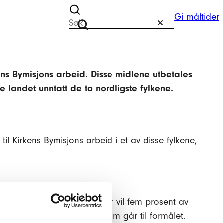
Gi måltider
Søk etter
Tilbakestill
Søk
kens Bymisjons arbeid. Disse midlene utbetales
le landet unntatt de to nordligste fylkene.
il Kirkens Bymisjons arbeid i et av disse fylkene,
strere deg som støttespiller vil fem prosent av
 ikke eventuelle gevinster, som går til formålet.