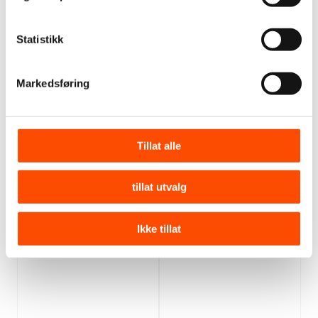
Kr
125,–
Kr
165,–
Statistikk
Kjøp
Legg i handlekurv
Kjøp
Legg i handlekurv
Markedsføring
Tillat alle
tillat utvalg
Ikke tillat