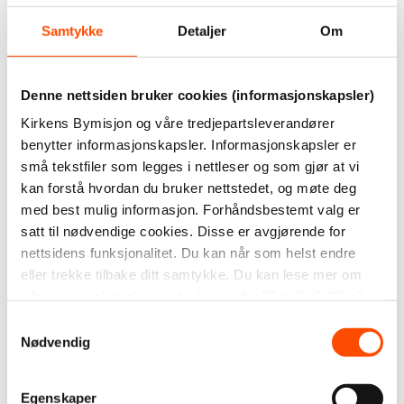
Samtykke
Detaljer
Om
Denne nettsiden bruker cookies (informasjonskapsler)
Kirkens Bymisjon og våre tredjepartsleverandører
benytter informasjonskapsler. Informasjonskapsler er
små tekstfiler som legges i nettleser og som gjør at vi
kan forstå hvordan du bruker nettstedet, og møte deg
Skål i keramikk – smørblomst
Skål i keramikk – rosa
med best mulig informasjon. Forhåndsbestemt valg er
spettet
Nydelig skål som er
satt til nødvendige cookies. Disse er avgjørende for
Nydelig skål som er laget
håndlaget i keramikk,
nettsidens funksjonalitet. Du kan når som helst endre
i støpeleire. Leveres
eller trekke tilbake ditt samtykke. Du kan lese mer om
formet som en vakker
enkeltvis
informasjonskapslene vi bruker under "Detaljer", "Om"
smørblomst, med gul
eller i vår
personvernerklæring
.
Samtykkevalg
glasur. En fin dekorasjon
Nødvendig
på bordet, bare som den
er eller til et lite lys, eller
Egenskaper
teposen.