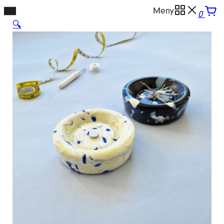
Hopp
Meny
0
til
🔍
innhold