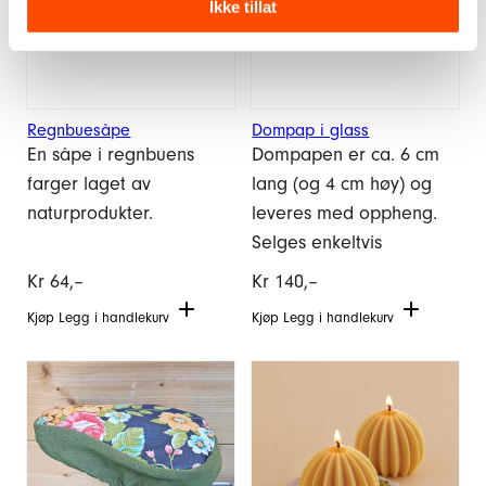
Ikke tillat
Regnbuesåpe
Dompap i glass
En såpe i regnbuens
Dompapen er ca. 6 cm
farger laget av
lang (og 4 cm høy) og
naturprodukter.
leveres med oppheng.
Selges enkeltvis
Kr
64,–
Kr
140,–
Kjøp
Legg i handlekurv
Kjøp
Legg i handlekurv