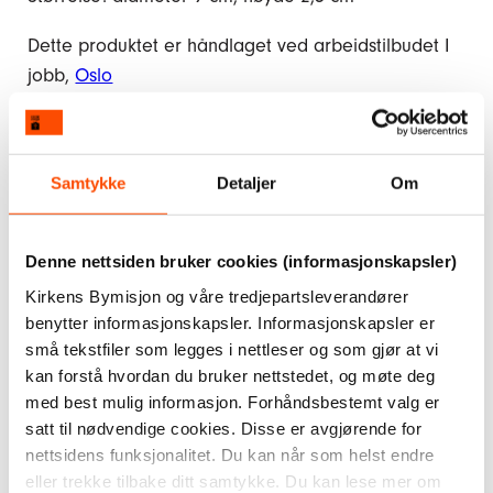
Dette produktet er håndlaget ved arbeidstilbudet I
jobb,
Oslo
Hvit, blå, kobolt
Fargevarianter
Samtykke
Detaljer
Om
Hvit, rosa, oransje
Hvit, grønn, blå
Denne nettsiden bruker cookies (informasjonskapsler)
Kirkens Bymisjon og våre tredjepartsleverandører
benytter informasjonskapsler. Informasjonskapsler er
1 på lager
små tekstfiler som legges i nettleser og som gjør at vi
kan forstå hvordan du bruker nettstedet, og møte deg
Kr
420,–
med best mulig informasjon. Forhåndsbestemt valg er
satt til nødvendige cookies. Disse er avgjørende for
nettsidens funksjonalitet. Du kan når som helst endre
Legg i handlekurv
eller trekke tilbake ditt samtykke. Du kan lese mer om