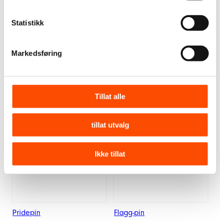
Kanskje liker du også disse
Statistikk
Markedsføring
Tillat alle
tillat utvalg
Ikke tillat
Pridepin
Flagg-pin