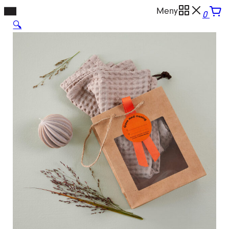
Hopp
Meny
0
til
🔍
innhold