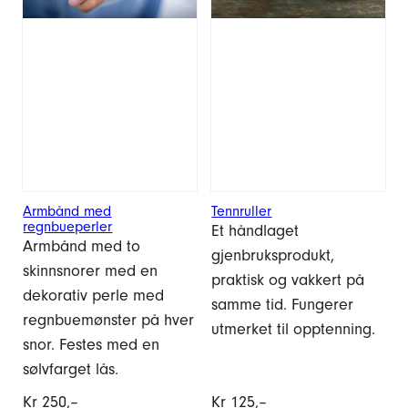
Armbånd med
Tennruller
regnbueperler
Et håndlaget
Armbånd med to
gjenbruksprodukt,
skinnsnorer med en
praktisk og vakkert på
dekorativ perle med
samme tid. Fungerer
regnbuemønster på hver
utmerket til opptenning.
snor. Festes med en
sølvfarget lås.
Kr
250,–
Kr
125,–