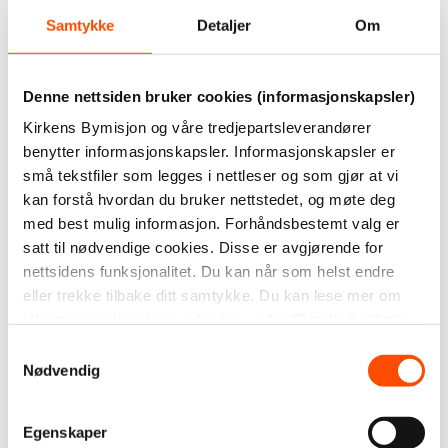
skinnreim til oppheng. Veldig god
Samtykke
Detaljer
Om
absorberingsevne. Vevet jacquard med struktur
(vaffelmønster) i 100 % bomull. Kan vaskes på 60
Denne nettsiden bruker cookies (informasjonskapsler)
grader.
Kirkens Bymisjon og våre tredjepartsleverandører
Størrelse: lengde 63 cm, bredde 43 cm.
benytter informasjonskapsler. Informasjonskapsler er
små tekstfiler som legges i nettleser og som gjør at vi
Dette produktet er laget ved verkstedet vårt
kan forstå hvordan du bruker nettstedet, og møte deg
i
Kristiansand
med best mulig informasjon. Forhåndsbestemt valg er
satt til nødvendige cookies. Disse er avgjørende for
Utsolgt
nettsidens funksjonalitet. Du kan når som helst endre
eller trekke tilbake ditt samtykke. Du kan lese mer om
informasjonskapslene vi bruker under "Detaljer", "Om"
eller i vår
personvernerklæring
.
Samtykkevalg
Ved å kjøpe våre produkter støtter du vårt arbeid
Nødvendig
og bidrar til å skape arbeidsplasser til mennesker
som av ulike grunner er utenfor arbeidslivet.
Egenskaper