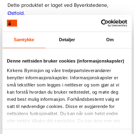
Dette produktet er laget ved Byverkstedene,
Østfold.
Utsolgt
Samtykke
Detaljer
Om
Ved å kjøpe våre produkter støtter du vårt arbeid
Denne nettsiden bruker cookies (informasjonskapsler)
og bidrar til å skape arbeidsplasser til mennesker
Kirkens Bymisjon og våre tredjepartsleverandører
som av ulike grunner er utenfor arbeidslivet.
benytter informasjonskapsler. Informasjonskapsler er
Kanskje liker du også disse
små tekstfiler som legges i nettleser og som gjør at vi
kan forstå hvordan du bruker nettstedet, og møte deg
med best mulig informasjon. Forhåndsbestemt valg er
satt til nødvendige cookies. Disse er avgjørende for
nettsidens funksjonalitet. Du kan når som helst endre
eller trekke tilbake ditt samtykke. Du kan lese mer om
informasjonskapslene vi bruker under "Detaljer", "Om"