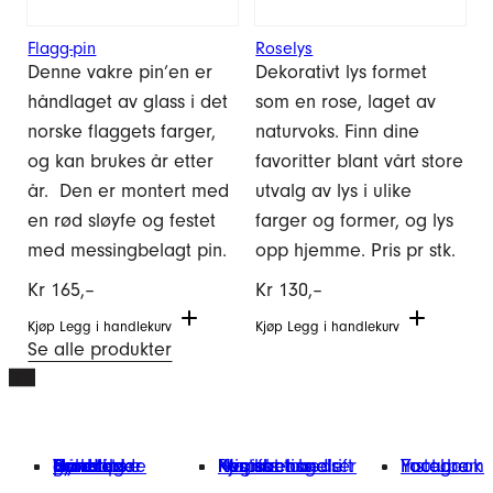
Flagg-pin
Roselys
Denne vakre pin’en er
Dekorativt lys formet
håndlaget av glass i det
som en rose, laget av
norske flaggets farger,
naturvoks. Finn dine
og kan brukes år etter
favoritter blant vårt store
år. Den er montert med
utvalg av lys i ulike
en rød sløyfe og festet
farger og former, og lys
med messingbelagt pin.
opp hjemme. Pris pr stk.
Kr
165,–
Kr
130,–
Kjøp
Legg i handlekurv
Kjøp
Legg i handlekurv
Se alle produkter
Gavetips
Nyheter
Håndlagde produkter
Verksteder
Symbolske gaver
Hvorfor handle hos oss
Kontakt oss
Kjøpsbetingelser
Min konto
Registrer bedrift
Facebook
Instagram
Youtube