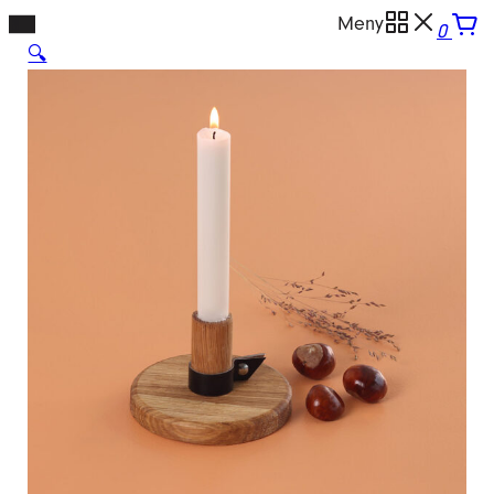
Hopp
Meny
0
til
🔍
innhold