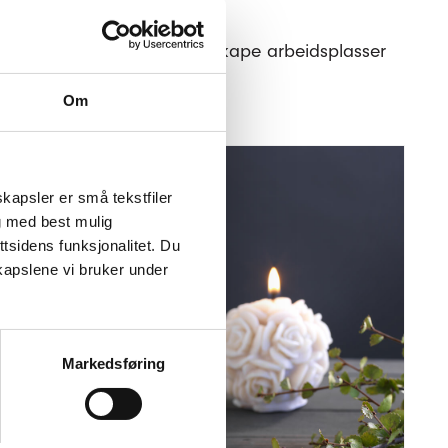
vårt arbeid og bidrar til å skape arbeidsplasser
tenfor arbeidslivet.
Om
kapsler er små tekstfiler
g med best mulig
tsidens funksjonalitet. Du
kapslene vi bruker under
s
Markedsføring