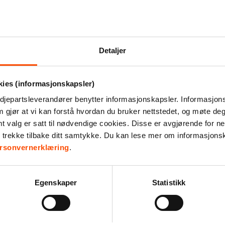
riller
–
Ved å kjøpe våre produkter støtter du 
lysegul
til mennesker som av ulike grunner er u
antall
Detaljer
kies (informasjonskapsler)
djepartsleverandører benytter informasjonskapsler. Informasjons
m gjør at vi kan forstå hvordan du bruker nettstedet, og møte de
valg er satt til nødvendige cookies. Disse er avgjørende for net
r trekke tilbake ditt samtykke. Du kan lese mer om informasjons
rsonvernerklæring
.
ke,
ite
Rosely
Egenskaper
Statistikk
iten