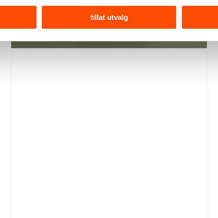
tillat utvalg
Laget i Jesmonite, et bærekraftig materiale. Liten
størrelse – 6 cm høy. Leveres i ulike størrelser og
i flere farger med trestruktur. Selges enkeltvis.
Se produktdetaljer
65,–
Kr
Lyseblå
Lysestake,
jesmonite
Legg i handlekurv
–
liten
antall