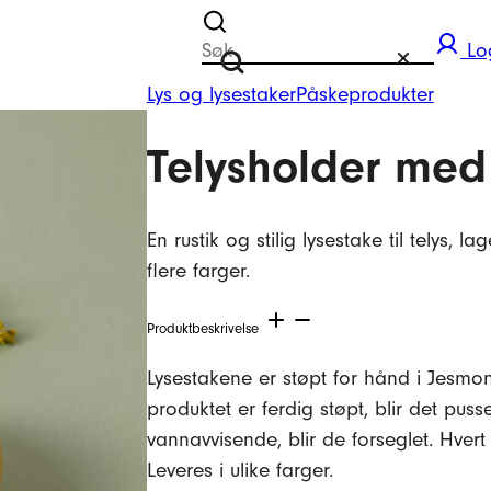
Søk etter
Lo
Tilbakestill
Søk
Lys og lysestaker
Påskeprodukter
Telysholder med r
En rustik og stilig lysestake til telys, l
flere farger.
Produktbeskrivelse
Lysestakene er støpt for hånd i Jesmoni
produktet er ferdig støpt, blir det pus
vannavvisende, blir de forseglet. Hver
Leveres i ulike farger.