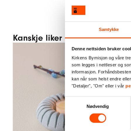
Samtykke
Kanskje liker du også disse
Denne nettsiden bruker coo
Kirkens Bymisjon og våre tre
som legges i nettleser og so
informasjon. Forhåndsbestemt 
kan når som helst endre elle
"Detaljer", "Om" eller i vår
pe
holder
Lysesta
Samtykkevalg
riller
jesmon
Nødvendig
yseblå
– l