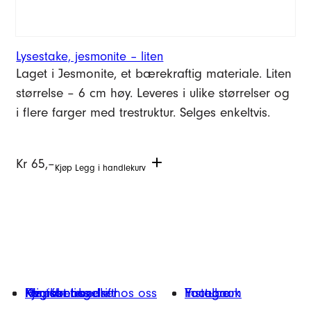
Lysestake, jesmonite – liten
Laget i Jesmonite, et bærekraftig materiale. Liten
størrelse – 6 cm høy. Leveres i ulike størrelser og
i flere farger med trestruktur. Selges enkeltvis.
Kr
65,–
Kjøp
Legg i handlekurv
Hvorfor handle hos oss
Kontakt oss
Kjøpsbetingelser
Min konto
Registrer bedrift
Facebook
Instagram
Youtube