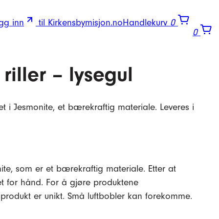
gg inn
til Kirkensbymisjon.no
Handlekurv
0
0
iller – lysegul
aget i Jesmonite, et bærekraftig materiale. Leveres i
te, som er et bærekraftig materiale. Etter at
set for hånd. For å gjøre produktene
t produkt er unikt. Små luftbobler kan forekomme.