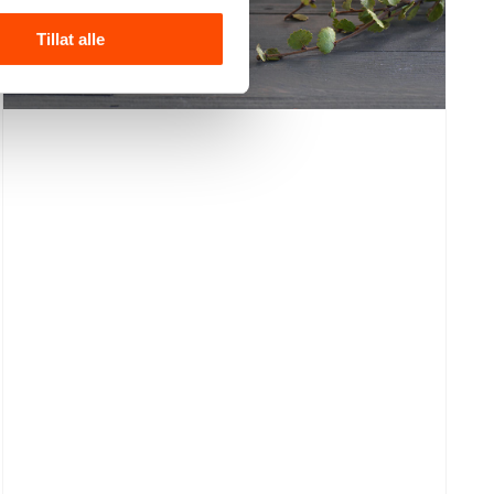
Tillat alle
Dekorativt lys formet som en rose, laget av
naturvoks. Finn dine favoritter blant vårt store
utvalg av lys i ulike farger og former, og lys opp
hjemme. Pris pr stk.
Se produktdetaljer
130,–
Kr
Roselys
antall
Legg i handlekurv