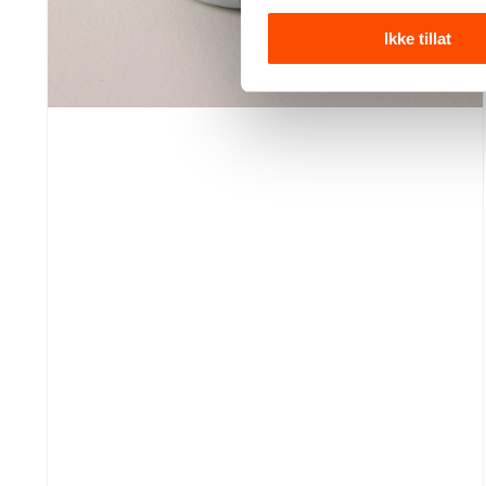
Ikke tillat
En rustik og stilig lysestake til telys, laget i
Jesmonite, et bærekraftig materiale. Leveres i
flere farger.
Se produktdetaljer
125,–
Kr
Telysholder
med
Legg i handlekurv
riller
–
lyseblå
antall