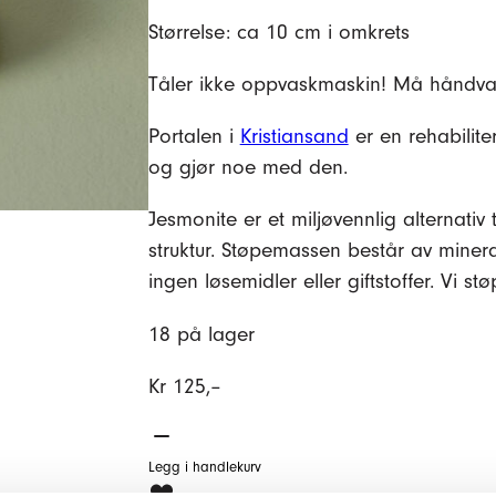
Størrelse: ca 10 cm i omkrets
Tåler ikke oppvaskmaskin! Må håndvask
Portalen i
Kristiansand
er en rehabiliter
og gjør noe med den.
Jesmonite er et miljøvennlig alternativ 
struktur. Støpemassen består av mine
ingen løsemidler eller giftstoffer. Vi stø
18 på lager
Kr
125,–
Telysholder
med
Legg i handlekurv