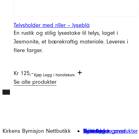
Telysholder med riller – lyseblå
En rustik og stilig lysestake til telys, laget i
Jesmonite, et bærekraftig materiale. Leveres i
flere farger.
Kr
125,–
Kjøp
Legg i handlekurv
Se alle produkter
Kirkens Bymisjon Nettbutikk
Gavetips
Nyheter
Håndlagde produkter
Verksteder
Symbolske gaver