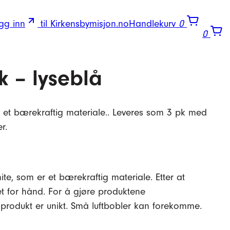
gg inn
til Kirkensbymisjon.no
Handlekurv
0
0
k – lyseblå
, et bærekraftig materiale.. Leveres som 3 pk med
r.
te, som er et bærekraftig materiale. Etter at
set for hånd. For å gjøre produktene
t produkt er unikt. Små luftbobler kan forekomme.