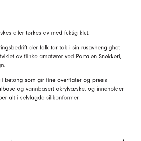
es eller tørkes av med fuktig klut.
ingsbedrift der folk tar tak i sin rusavhengighet
iklet av flinke amatører ved Portalen Snekkeri,
gn.
3 av 5
til betong som gir fine overflater og presis
ralbase og vannbasert akrylvæske, og inneholder
per alt i selvlagde silikonformer.