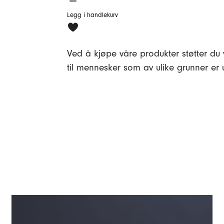
Telysestaker,
3
Legg i handlekurv
pk
–
Ved å kjøpe våre produkter støtter du 
lyseblå
til mennesker som av ulike grunner er u
antall