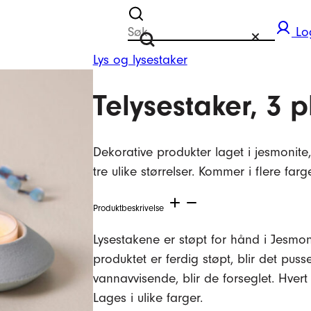
Søk etter
Lo
Tilbakestill
Søk
Lys og lysestaker
Telysestaker, 3 p
Dekorative produkter laget i jesmonite
tre ulike størrelser. Kommer i flere farge
Produktbeskrivelse
Lysestakene er støpt for hånd i Jesmoni
produktet er ferdig støpt, blir det pus
vannavvisende, blir de forseglet. Hver
Lages i ulike farger.