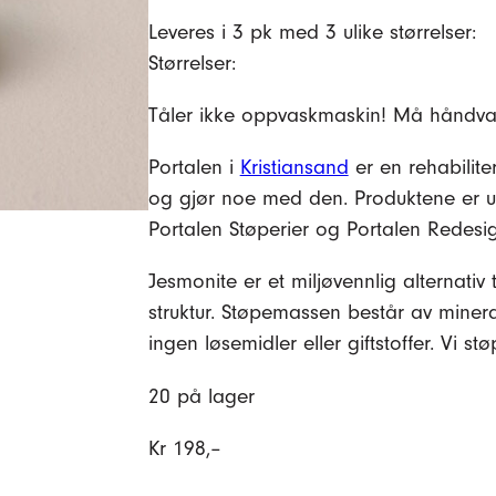
Leveres i 3 pk med 3 ulike størrelser:
Størrelser:
Tåler ikke oppvaskmaskin! Må håndvask
Portalen i
Kristiansand
er en rehabiliter
og gjør noe med den. Produktene er utv
Portalen Støperier og Portalen Redesi
2 av 5
Jesmonite er et miljøvennlig alternativ 
struktur. Støpemassen består av mine
ingen løsemidler eller giftstoffer. Vi stø
20 på lager
Kr
198,–