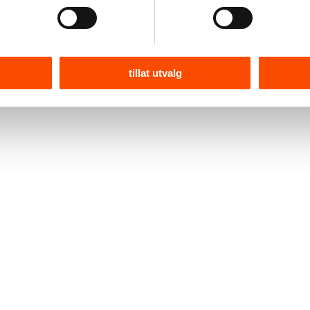
Kr
130,–
Kjøp
Legg i handlekurv
tillat utvalg