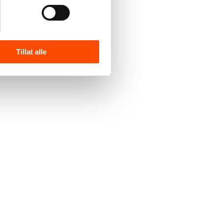
Kr
115,–
Kjøp
Legg i handlekurv
Tillat alle