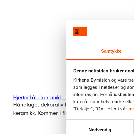
Hjerteskål
i
Legg i handlekurv
keramikk
–
rosa
spettet
Samtykke
antall
Denne nettsiden bruker coo
Kirkens Bymisjon og våre tre
som legges i nettleser og so
informasjon. Forhåndsbestemt 
Hjerteskål i keramikk – rosa spettet
kan når som helst endre elle
Håndlaget dekorativ hjerteformet skål laget i
"Detaljer", "Om" eller i vår
pe
keramikk. Kommer i flere farger. Pris pr stk.
Samtykkevalg
Nødvendig