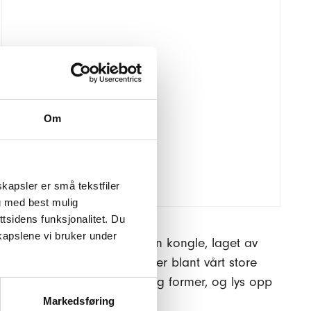
Se produktdetaljer
115,–
Kr
Konglelys
–
Legg i handlekurv
hvit
antall
Om
kapsler er små tekstfiler
g med best mulig
tsidens funksjonalitet. Du
Konglelys – hvit
kapslene vi bruker under
Dekorativt lys formet som en kongle, laget av
naturvoks. Finn dine favoritter blant vårt store
utvalg av lys i ulike farger og former, og lys opp
hjemme!
Markedsføring