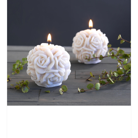
Konglely
lys
– hvi
Dekorativt lys formet som en rose, laget av
naturvoks. Finn dine favoritter blant vårt store
utvalg av lys i ulike farger og former, og lys opp
hjemme. Pris pr stk.