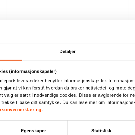
Se produktdetaljer
130,–
Kr
Roselys
antall
Legg i handlekurv
Detaljer
kies (informasjonskapsler)
djepartsleverandører benytter informasjonskapsler. Informasjons
m gjør at vi kan forstå hvordan du bruker nettstedet, og møte de
valg er satt til nødvendige cookies. Disse er avgjørende for net
Roselys
r trekke tilbake ditt samtykke. Du kan lese mer om informasjons
Dekorativt lys formet som en rose, laget av
rsonvernerklæring
.
naturvoks. Finn dine favoritter blant vårt store
utvalg av lys i ulike farger og former, og lys opp
hjemme. Pris pr stk.
Egenskaper
Statistikk