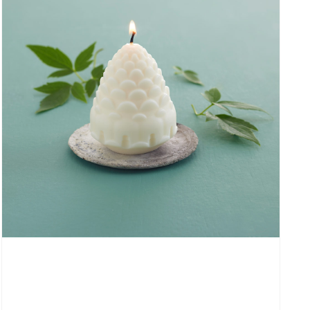
s
t
Dekorativt lys formet som en kongle, laget av
naturvoks. Finn dine favoritter blant vårt store
utvalg av lys i ulike farger og former, og lys opp
hjemme!