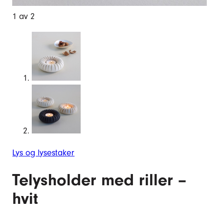
1 av 2
2 a
Lys og lysestaker
Telysholder med riller –
hvit