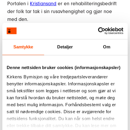
Portalen i
Kristiansand
er en rehabiliteringsbedrift
der folk tar tak i sin rusavhengighet og gjør noe
med den.
Jesmonite er et miljøvennlig alternativ til betong
som gir fine overflater og presis struktur.
Samtykke
Detaljer
Om
Støpemassen består av mineralbase og vannbasert
akrylvæske, og inneholder ingen løsemidler eller
giftstoffer. Vi støper alt i selvlagde silikonformer.
Denne nettsiden bruker cookies (informasjonskapsler)
216 på lager
Kirkens Bymisjon og våre tredjepartsleverandører
benytter informasjonskapsler. Informasjonskapsler er
Kr
125,–
små tekstfiler som legges i nettleser og som gjør at vi
kan forstå hvordan du bruker nettstedet, og møte deg
Telysholder
med best mulig informasjon. Forhåndsbestemt valg er
med
Legg i handlekurv
satt til nødvendige cookies. Disse er avgjørende for
riller
nettsidens funksjonalitet. Du kan når som helst endre
eller trekke tilbake ditt samtykke. Du kan lese mer om
–