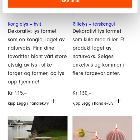
Ikke tillat
Konglelys – hvit
Rillelys – ferskengul
Dekorativt lys formet
Dekorativt lys formet
som en kongle, laget av
som kule med riller. Et
naturvoks. Finn dine
produkt laget av
favoritter blant vårt store
naturvoks. Selges
utvalg av lys i ulike
enkeltvis og kommer i
farger og former, og lys
flere fargevarianter.
opp hjemme!
Kr
115,–
Kr
130,–
Kjøp
Legg i handlekurv
Kjøp
Legg i handlekurv