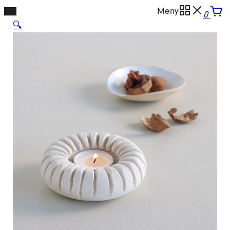
Hopp
Meny
0
til
🔍
innhold