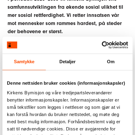
samfunnsutviklingen fra økende sosial ulikhet til
mer sosial rettferdighet. Vi retter innsatsen vår
mot mennesker som rammes hardest, på steder
der behovene er størst.
Fremme livskvalitet og dekke
grunnleggende behov
Samtykke
Detaljer
Om
Vi vil:
Bidra til at flere mennesker får sine fysiske, psykiske
Denne nettsiden bruker cookies (informasjonskapsler)
og sosiale behov ivaretatt.
Kirkens Bymisjon og våre tredjepartsleverandører
I større grad synliggjøre særlig utsatte
benytter informasjonskapsler. Informasjonskapsler er
livssituasjoner for å øke solidaritet.
små tekstfiler som legges i nettleser og som gjør at vi
kan forstå hvordan du bruker nettstedet, og møte deg
Styrke deltakelse i samfunnet
med best mulig informasjon. Forhåndsbestemt valg er
satt til nødvendige cookies. Disse er avgjørende for
Vi vil: