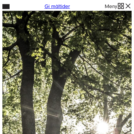
Hopp
Gi måltider
Meny
til
innhold