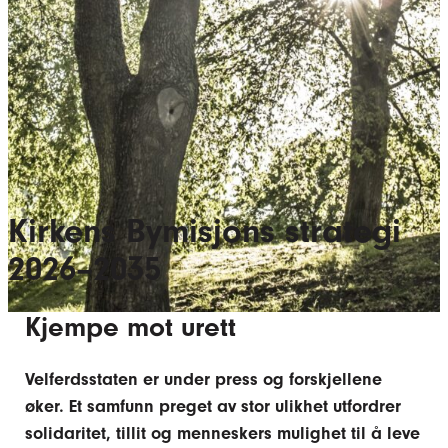
Kirkens Bymisjons strategi
2026–2035
Kjempe mot urett
Velferdsstaten er under press og forskjellene
øker. Et samfunn preget av stor ulikhet utfordrer
solidaritet, tillit og menneskers mulighet til å leve