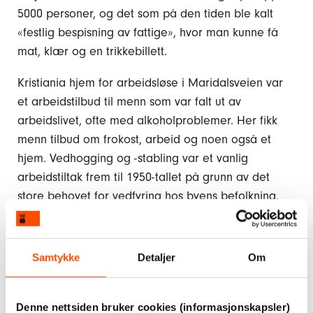
5000 personer, og det som på den tiden ble kalt
«festlig bespisning av fattige», hvor man kunne få
mat, klær og en trikkebillett.
Kristiania hjem for arbeidsløse i Maridalsveien var
et arbeidstilbud til menn som var falt ut av
arbeidslivet, ofte med alkoholproblemer. Her fikk
menn tilbud om frokost, arbeid og noen også et
hjem. Vedhogging og -stabling var et vanlig
arbeidstiltak frem til 1950-tallet på grunn av det
store behovet for vedfyring hos byens befolkning.
På Asylet drev Kirkens Bymisjon både barnehjem og
eldrehjem.
Samtykke
Detaljer
Om
I etterkrigstiden handlet mye av misjonen om
rusavhengige og alkoholiserte menn. Traumer og
Denne nettsiden bruker cookies (informasjonskapsler)