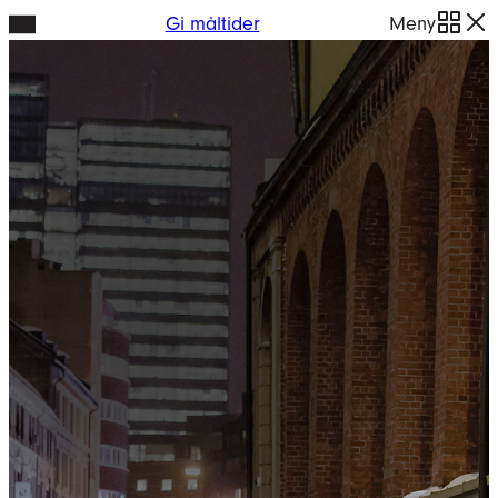
Hopp
Gi måltider
Meny
til
innhold