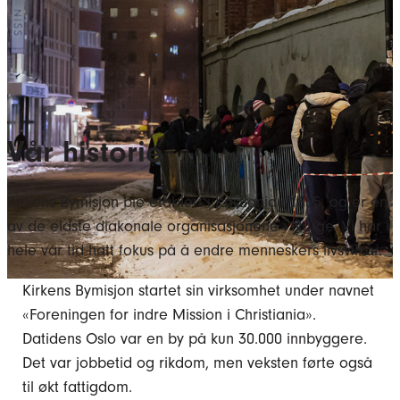
Vår historie
Kirkens Bymisjon ble etablert i Kristiania i 1855, og er en
av de eldste diakonale organisasjonene i Norge. Vi har i
hele vår tid hatt fokus på å endre menneskers livsvilkår.
Kirkens Bymisjon startet sin virksomhet under navnet
«Foreningen for indre Mission i Christiania».
Datidens Oslo var en by på kun 30.000 innbyggere.
Det var jobbetid og rikdom, men veksten førte også
til økt fattigdom.