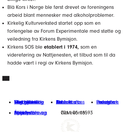
Blå Kors i Norge ble først drevet av foreningens
arbeid blant mennesker med alkoholproblemer.
Kirkelig Kulturverksted startet opp som en
forlengelse av Forum Experimentale med støtte og
veiledning fra Kirkens Bymisjon.
Kirkens SOS ble
etablert i 1974,
som en
videreføring av Nattjenesten, et tilbud som til da
hadde vært i regi av Kirkens Bymisjon.
Finn tilbud
Vårt arbeid
Engasjer deg
Nettbutikk
Min giverside
Om oss
Kontakt oss
Bærekraft
Aktuelt
Jobb hos oss
Presse
Facebook
Instagram
LinkedIn
Miljøfyrtårn
Åpenhetsloven
Personvern og cookies
Gavekonto:
7011 05 18593