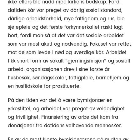
ikke ellers ble nådd med kirkens budskap. Fordi
datiden kår var preget av dårlig sosial standard,
dårlige arbeidsforhold, mye fattigdom og rus, ble
sjelepleie og det første forkynnerkallet raskt lagt
bort, fordi man så at det var det sosiale arbeidet
som var mest akutt og nødvendig. Fokuset var rettet
mot de som levde i nød og uverdige kår. Arbeidet
fikk snart form av såkalt ”gjerningsmisjon” og sosialt
arbeid. organisasjonen drev i sine første år
husbesøk, søndagsskoler, fattigpleie, barnehjem og
en husflidskole for prostituerte.
På den tiden var det å være bymisjonær en
yrkestittel, og arbeidet var preget av veldedighet
og frivillighet. Finansiering av arbeidet kom fra
donasjoner fra datidens velhavende mennesker.
En av de mest kjente bymisjonærene på midten av