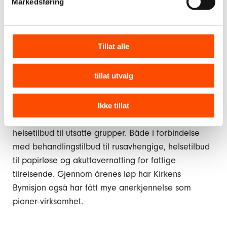
Markedsføring
På mange områder har Kirkens Bymisjon i årenes
løp vært raske til å se nye behov og starte
nødvendig virksomhet. Noen eksempler var da
Tillat alle
narkotikaen kom til Norge, møtet med Aids-
epidemien da den ble kjent midt på 80-tallet, eller
tillat utvalg
etableringen av helsesentre for papirløse i 2009.
Organisasjonen har også stått i atskillige konflikter
Ikke tillat
med myndigheter og profesjonsgrupper om
helsetilbud til utsatte grupper. Både i forbindelse
med behandlingstilbud til rusavhengige, helsetilbud
til papirløse og akuttovernatting for fattige
tilreisende. Gjennom årenes løp har Kirkens
Bymisjon også har fått mye anerkjennelse som
pioner-virksomhet.