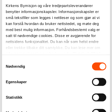
opplevelser under og etter krigen medførte store
Kirkens Bymisjon og våre tredjepartsleverandører
behov som var synlig i bybildet. Kirkens Bymisjon
benytter informasjonskapsler. Informasjonskapsler er
startet derfor husbåtene ved Akerselva som
små tekstfiler som legges i nettleser og som gjør at vi
akuttovernattingstilbud, hvor datidens bostedsløse
kan forstå hvordan du bruker nettstedet, og møte deg
både fikk mat, en seng og sove i og av og til
med best mulig informasjon. Forhåndsbestemt valg er
kulturelle arrangementer. Hotell Gjennomtrekk var
satt til nødvendige cookies. Disse er avgjørende for
en annet botilbud, som etter hvert ga tilbud om
nettsidens funksjonalitet. Du kan når som helst endre
eller trekke tilbake ditt samtykke. Du kan lese mer om
korttids rusbehandling.
informasjonskapslene vi bruker under "Detaljer", "Om"
Fra 1950- 60 tallet ble det utviklet nye tiltak med
eller i vår
personvernerklæring
.
Samtykkevalg
sosialmedisinsk og psykiatrisk kompetanse. I 1958
Nødvendig
åpnet Sosialbygget som huset flere tiltak i barne- og
ungdomspsykiatri, behandling for alkohol- og
Egenskaper
rusavhengighet og moderne sykehjem.
Pionervirksomhet og
Statistikk
spenninger