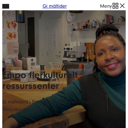
Hopp
Gi måltider
Meny
til
innhold
Empo flerkulturelt
ressurssenter
Et møtested i Bergen for mennesker med
minoritetsbakgrunn.