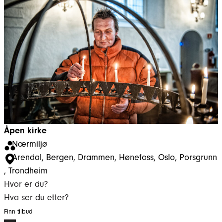
Åpen kirke
Nærmiljø
Arendal
, 
Bergen
, 
Drammen
, 
Hønefoss
, 
Oslo
, 
Porsgrunn
, 
Trondheim
Hvor er du?
Hva ser du etter?
Finn tilbud