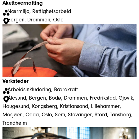
Akuttovernatting
Nærmiljø
, 
Rettighetsarbeid
Bergen
, 
Drammen
, 
Oslo
Verksteder
Arbeidsinkludering
, 
Bærekraft
Ålesund
, 
Bergen
, 
Bodø
, 
Drammen
, 
Fredrikstad
, 
Gjøvik
, 
Haugesund
, 
Kongsberg
, 
Kristiansand
, 
Lillehammer
, 
Mosjøen
, 
Odda
, 
Oslo
, 
Sem
, 
Stavanger
, 
Stord
, 
Tønsberg
, 
Trondheim