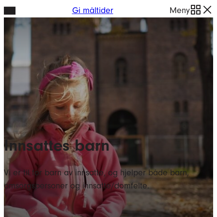
Hopp
Gi måltider
Meny
til
innhold
Innsattes barn
Vi er til for barn av innsatte, og hjelper både barn,
omsorgspersoner og innsatte/domfelte.