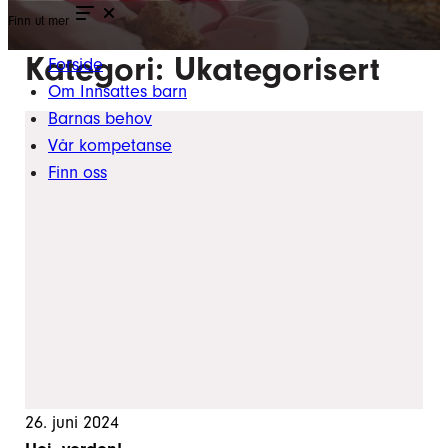
Finn ut mer
Kategori:
Ukategorisert
Forside
Om Innsattes barn
Barnas behov
Vår kompetanse
Finn oss
26. juni 2024