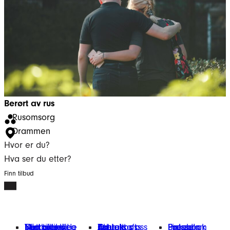
Berørt av rus
Rusomsorg
Drammen
Hvor er du?
Hva ser du etter?
Finn tilbud
Finn tilbud
Vårt arbeid
Engasjer deg
Nettbutikk
Min giverside
Om oss
Kontakt oss
Bærekraft
Aktuelt
Jobb hos oss
Presse
Facebook
Instagram
LinkedIn