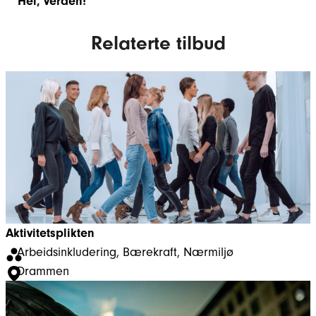
Hei, verden!
Relaterte tilbud
Aktivitetsplikten
Arbeidsinkludering
, 
Bærekraft
, 
Nærmiljø
Drammen