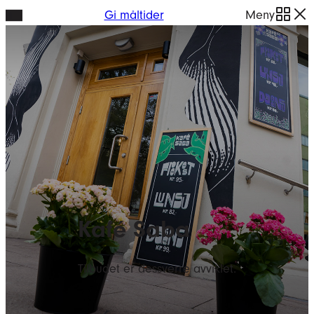
Hopp
Gi måltider
Meny
til
innhold
Kafé Saba
Tilbudet er dessverre avviklet.