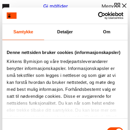
Hopp
Gi måltider
Meny
Sted:
Brumunddal
til
innhold
Samtykke
Detaljer
Om
Denne nettsiden bruker cookies (informasjonskapsler)
Kirkens Bymisjon og våre tredjepartsleverandører
benytter informasjonskapsler. Informasjonskapsler er
små tekstfiler som legges i nettleser og som gjør at vi
kan forstå hvordan du bruker nettstedet, og møte deg
med best mulig informasjon. Forhåndsbestemt valg er
satt til nødvendige cookies. Disse er avgjørende for
nettsidens funksjonalitet. Du kan når som helst endre
Veslelien
eller trekke tilbake ditt samtykke. Du kan lese mer om
Helse og behandling
, 
Rusomsorg
informasjonskapslene vi bruker under "Detaljer", "Om"
Brumunddal
eller i vår
personvernerklæring
.
Samtykkevalg