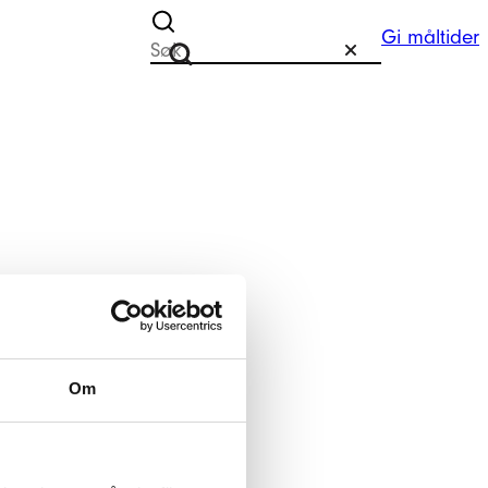
Gi måltider
Søk etter
Tilbakestill
Søk
Om