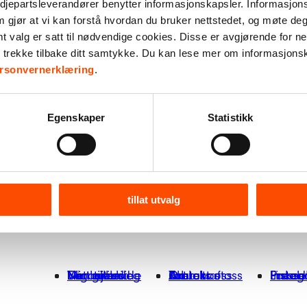
djepartsleverandører benytter informasjonskapsler. Informasjons
m gjør at vi kan forstå hvordan du bruker nettstedet, og møte de
valg er satt til nødvendige cookies. Disse er avgjørende for net
y
r trekke tilbake ditt samtykke. Du kan lese mer om informasjons
a
rsonvernerklæring
.
Egenskaper
Statistikk
tillat utvalg
Finn tilbud
Vårt arbeid
Engasjer deg
Nettbutikk
Min giverside
Om oss
Kontakt oss
Bærekraft
Aktuelt
Jobb hos oss
Presse
Faceb
Insta
Linked