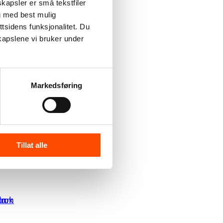
kapsler er små tekstfiler
g med best mulig
tsidens funksjonalitet. Du
kapslene vi bruker under
Markedsføring
Tillat alle
ook
gram
In