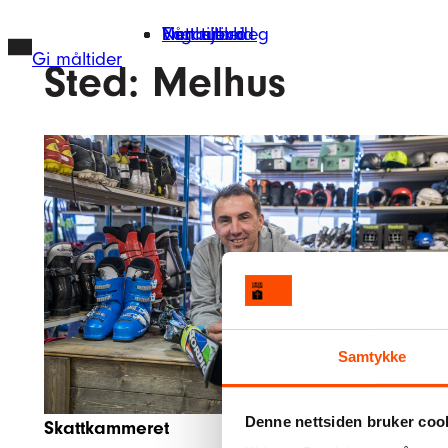
Hopp
Finn tilbud
Vårt arbeid
Engasjer deg
Nettbutikk
til
Gi måltider
Sted:
Melhus
innhold
Samtykke
Denne nettsiden bruker coo
Skattkammeret