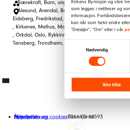
Bærekraft
, 
Barn, unge og familier
Kirkens Bymisjon og våre tre
som legges i nettleser og so
Ålesund
, 
Arendal
, 
Bergen
, 
Bodø
, 
Drammen
, 
informasjon. Forhåndsbestemt 
Eidsberg
, 
Fredrikstad
, 
Halden
, 
Haugesund
, 
Karmø
kan når som helst endre elle
, 
Kirkenes
, 
Melhus
, 
Mo i Rana
, 
Moss
, 
Mysen
, 
Odd
"Detaljer", "Om" eller i vår
pe
, 
Orkdal
, 
Oslo
, 
Rykkinn
, 
Sarpsborg
, 
Stokke
, 
Sveio
, 
Tønsberg
, 
Trondheim
, 
Voss
Samtykkevalg
Nødvendig
Ikke tillat
Miljøfyrtårn
Åpenhetsloven
Personvern og cookies
Gavekonto:
7011 05 18593