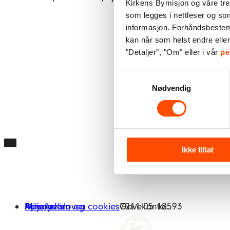
Kirkens Bymisjon og våre tre
som legges i nettleser og so
informasjon. Forhåndsbestemt 
kan når som helst endre elle
"Detaljer", "Om" eller i vår
pe
Samtykkevalg
Nødvendig
Ikke tillat
Miljøfyrtårn
Åpenhetsloven
Personvern og cookies
Gavekonto:
7011 05 18593