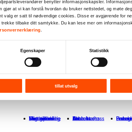
djepartsleverandører benytter informasjonskapsler. Informasjons
m gjør at vi kan forstå hvordan du bruker nettstedet, og møte de
valg er satt til nødvendige cookies. Disse er avgjørende for net
r trekke tilbake ditt samtykke. Du kan lese mer om informasjons
rsonvernerklæring
.
Egenskaper
Statistikk
tillat utvalg
Finn tilbud
Vårt arbeid
Engasjer deg
Nettbutikk
Min giverside
Om oss
Kontakt oss
Bærekraft
Aktuelt
Jobb hos oss
Presse
Faceb
Insta
Linked