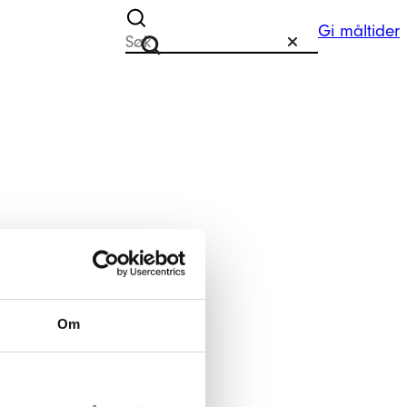
Gi måltider
Søk etter
Tilbakestill
Søk
Om