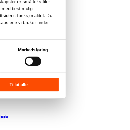
kapsler er små tekstfiler
g med best mulig
tsidens funksjonalitet. Du
kapslene vi bruker under
Markedsføring
Tillat alle
ook
gram
In