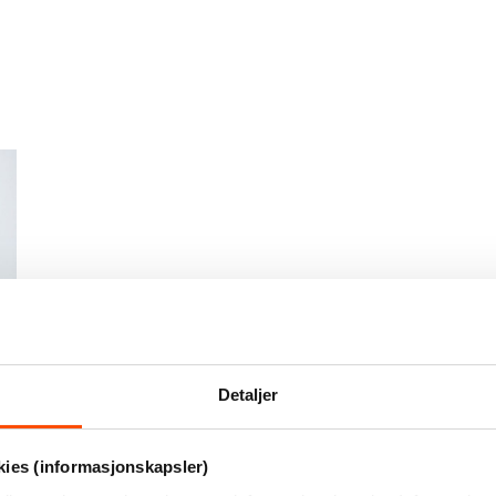
Detaljer
o
, 
kies (informasjonskapsler)