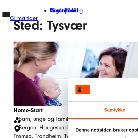
Hopp
Finn tilbud
Vårt arbeid
Engasjer deg
Nettbutikk
til
Gi måltider
Sted:
Tysvær
innhold
Home-Start
Samtykke
Barn, unge og familier
, 
Mangfold
Bergen
, 
Haugesund
, 
Karmøy
, 
Malvik
, 
Moss
, 
Osl
Denne nettsiden bruker coo
Tromsø
, 
Trondheim
, 
Tysvær
, 
Voss