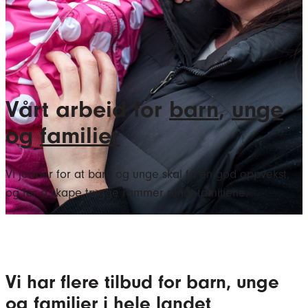
Vårt arbeid for
barn
,
unge
og
familier
Vi jobber for at barn og unge skal få en god oppvekst,
og for å skape trygge rammer rundt familiene.
Vi har flere tilbud for barn, unge
og familier i hele landet