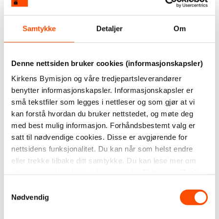
Samtykke
Detaljer
Om
Denne nettsiden bruker cookies (informasjonskapsler)
Kirkens Bymisjon og våre tredjepartsleverandører
benytter informasjonskapsler. Informasjonskapsler er
små tekstfiler som legges i nettleser og som gjør at vi
kan forstå hvordan du bruker nettstedet, og møte deg
med best mulig informasjon. Forhåndsbestemt valg er
satt til nødvendige cookies. Disse er avgjørende for
nettsidens funksjonalitet. Du kan når som helst endre
eller trekke tilbake ditt samtykke. Du kan lese mer om
informasjonskapslene vi bruker under "Detaljer", "Om"
eller i vår
personvernerklæring
.
Samtykkevalg
Nødvendig