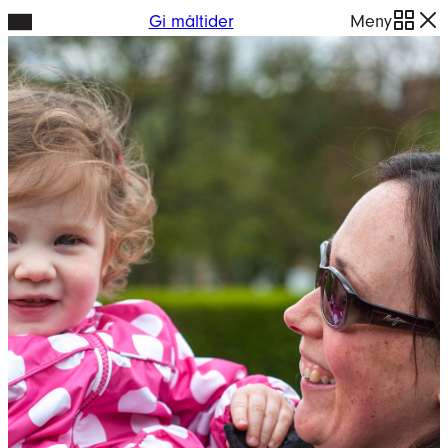
Hopp
Gi måltider
Meny
til
innhold