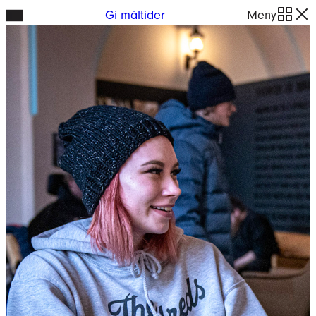
Hopp
Gi måltider
Meny
til
innhold