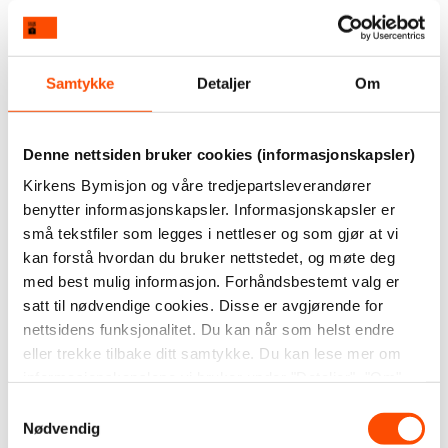
Samtykke
Detaljer
Om
Denne nettsiden bruker cookies (informasjonskapsler)
Kirkens Bymisjon og våre tredjepartsleverandører
benytter informasjonskapsler. Informasjonskapsler er
små tekstfiler som legges i nettleser og som gjør at vi
kan forstå hvordan du bruker nettstedet, og møte deg
med best mulig informasjon. Forhåndsbestemt valg er
satt til nødvendige cookies. Disse er avgjørende for
nettsidens funksjonalitet. Du kan når som helst endre
eller trekke tilbake ditt samtykke. Du kan lese mer om
informasjonskapslene vi bruker under "Detaljer", "Om"
eller i vår
personvernerklæring
.
Samtykkevalg
Nødvendig