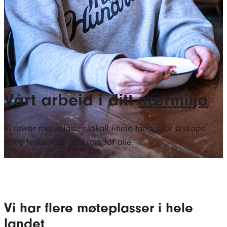
Vårt arbeid i ditt
nærmiljø
Vi driver møteplasser lokalt i hele landet for å skape
åpne fellesskap med rom for alle.
Vi har flere møteplasser i hele
landet