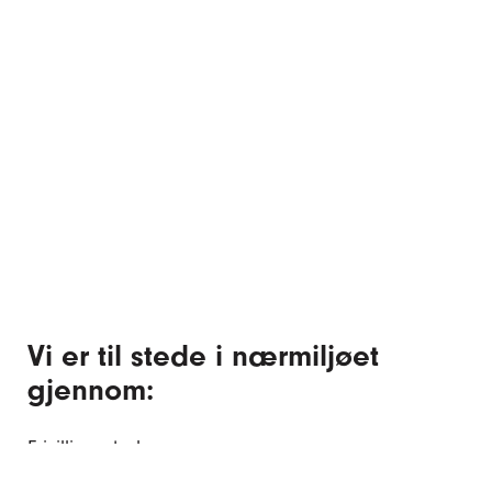
Vi er til stede i nærmiljøet
gjennom:
Frivilligsentraler.
Gatenære møtesteder.