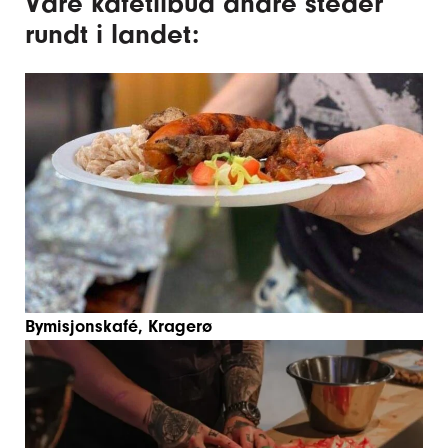
Våre kafétilbud andre steder
rundt i landet:
Bymisjonskafé, Kragerø