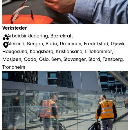
Verksteder
Arbeidsinkludering
, 
Bærekraft
Ålesund
, 
Bergen
, 
Bodø
, 
Drammen
, 
Fredrikstad
, 
Gjøvik
, 
Haugesund
, 
Kongsberg
, 
Kristiansand
, 
Lillehammer
, 
Mosjøen
, 
Odda
, 
Oslo
, 
Sem
, 
Stavanger
, 
Stord
, 
Tønsberg
, 
Trondheim