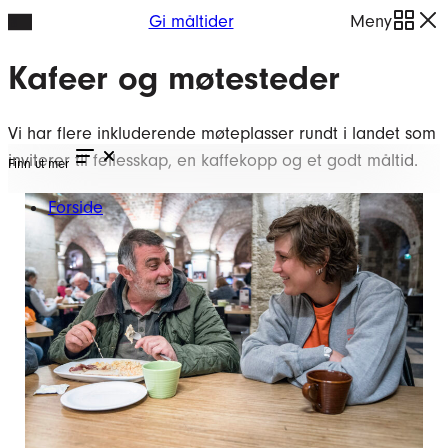
Hopp
Gi måltider
Meny
til
Kafeer og møtesteder
innhold
Vi har flere inkluderende møteplasser rundt i landet som
inviterer til fellesskap, en kaffekopp og et godt måltid.
Finn ut mer
Forside