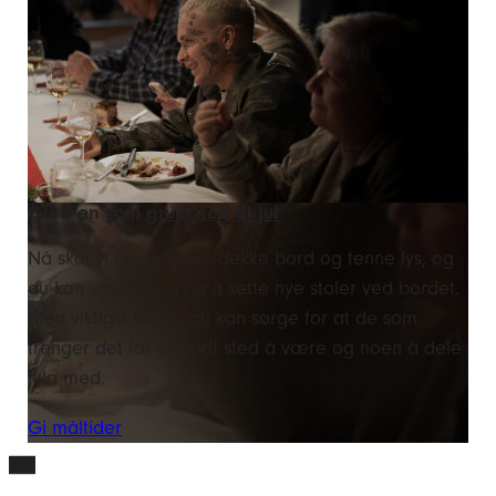
Gled en som
gruer seg til jul
Nå skal vi åpne dører, dekke bord og tenne lys, og
du kan være med på å sette nye stoler ved bordet.
Men viktigst av alt, du kan sørge for at de som
trenger det får et godt sted å være og noen å dele
jula med.
Gi måltider