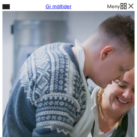
Hopp
Gi måltider
Meny
til
innhold