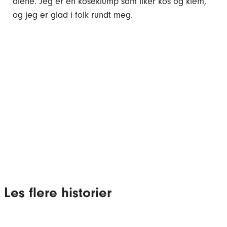
alene. Jeg er en koseklump som liker kos og klem,
og jeg er glad i folk rundt meg.
Les flere historier