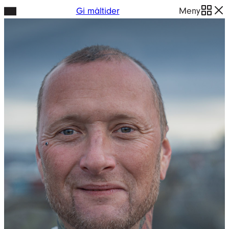
Hopp
Gi måltider
Meny
til
innhold