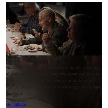
Gled en som
gruer seg til jul
Nå skal vi åpne dører, dekke bord og tenne lys, og
du kan være med på å sette nye stoler ved bordet.
Men viktigst av alt, du kan sørge for at de som
trenger det får et godt sted å være og noen å dele
jula med.
Gi måltider