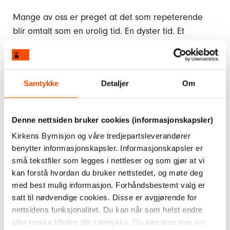
Mange av oss er preget at det som repeterende
blir omtalt som en urolig tid. En dyster tid. Et
nyhetsbilde som preges av vold, drap, klimakrise og
krigshandlinger. Vi rystes av polarisering og
antidemokratiske ledere i mange land. Og vi føler
Samtykke
Detaljer
Om
oss tidvis maktesløse.
Men noe rår vi over: Hvordan vi er mot hverandre.
Denne nettsiden bruker cookies (informasjonskapsler)
Vår medarbeider ble hetset, fordi Kirkens Bymisjon
Kirkens Bymisjon og våre tredjepartsleverandører
ønsket muslimer en god id-feiring. Det førte til at vi
benytter informasjonskapsler. Informasjonskapsler er
måtte gjøre noe vi ytterst sjelden har vært tvunget
små tekstfiler som legges i nettleser og som gjør at vi
kan forstå hvordan du bruker nettstedet, og møte deg
til. Vi stengte kommentarfeltet.
med best mulig informasjon. Forhåndsbestemt valg er
Som organisasjon vil vi kjempe for ytringsfrihet, og
satt til nødvendige cookies. Disse er avgjørende for
nettsidens funksjonalitet. Du kan når som helst endre
har høy terskel for et slikt grep. Men når mangel på
eller trekke tilbake ditt samtykke. Du kan lese mer om
respekt for mangfold og dialog renner inn i