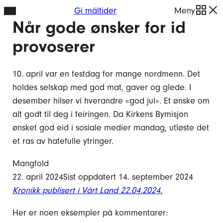
Hopp
Gi måltider
Meny
Når gode ønsker for id
til
innhold
provoserer
10. april var en festdag for mange nordmenn. Det
holdes selskap med god mat, gaver og glede. I
desember hilser vi hverandre «god jul». Et ønske om
alt godt til deg i feiringen. Da Kirkens Bymisjon
ønsket god eid i sosiale medier mandag, utløste det
et ras av hatefulle ytringer.
Mangfold
22. april 2024
Sist oppdatert 14. september 2024
Kronikk publisert i
Vårt Land
22.04.2024
.
Her er noen eksempler på kommentarer: