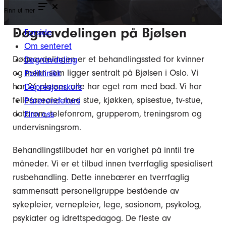
Finn ut mer
Døgnavdelingen på Bjølsen
Forside
Om senteret
Døgnavdelingen er et behandlingssted for kvinner
Døgnavdeling
og menn som ligger sentralt på Bjølsen i Oslo. Vi
Poliklinikk
har 26 plasser, alle har eget rom med bad. Vi har
Depresjonskurs
fellesarealer med stue, kjøkken, spisestue, tv-stue,
Pårørendekurs
datarom, telefonrom, grupperom, treningsrom og
Finn oss
undervisningsrom.
Behandlingstilbudet har en varighet på inntil tre
måneder. Vi er et tilbud innen tverrfaglig spesialisert
rusbehandling. Dette innebærer en tverrfaglig
sammensatt personellgruppe bestående av
sykepleier, vernepleier, lege, sosionom, psykolog,
psykiater og idrettspedagog. De fleste av