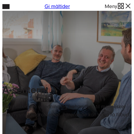
Hopp
Gi måltider
Meny
til
innhold
A-senteret
Vi gir tilbud om utredning og behandling til mennesker
med rusmiddelproblemer. Pårørende kan også få tilbud.