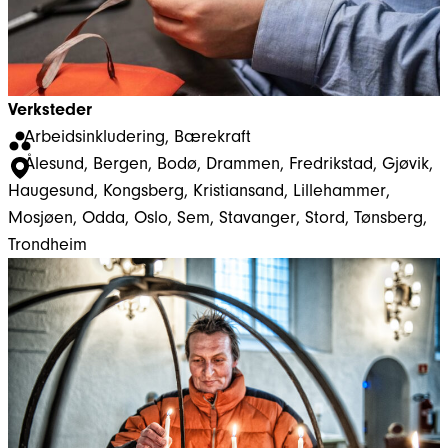
Verksteder
Arbeidsinkludering
, 
Bærekraft
Ålesund
, 
Bergen
, 
Bodø
, 
Drammen
, 
Fredrikstad
, 
Gjøvik
, 
Haugesund
, 
Kongsberg
, 
Kristiansand
, 
Lillehammer
, 
Mosjøen
, 
Odda
, 
Oslo
, 
Sem
, 
Stavanger
, 
Stord
, 
Tønsberg
, 
Trondheim