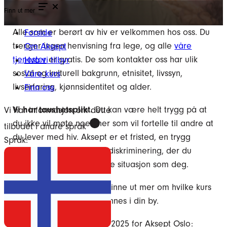
Finn ut mer
Alle som er berørt av hiv er velkommen hos oss. Du
Forside
trenger ingen henvisning fra lege, og alle
våre
Om Aksept
tjenester
er gratis. De som kontakter oss har ulik
Hva vi tilbyr
sosial og kulturell bakgrunn, etnisitet, livssyn,
Våre kurs
livserfaring, kjønnsidentitet og alder.
Finn oss
Vi har taushetsplikt.
Du kan være helt trygg på at
Vi har informasjon om dette
du ikke vil møte noen her som vil fortelle til andre at
tilbudet i andre språk
du lever med hiv. Aksept er et fristed, en trygg
Språk:
møteplass uten skam og diskriminering, der du
møter mennesker i samme situasjon som deg.
Besøk
denne siden
for å finne ut mer om hvilke kurs
og arrangementer som finnes i din by.
Her finner du årsmelding 2025 for Aksept Oslo: