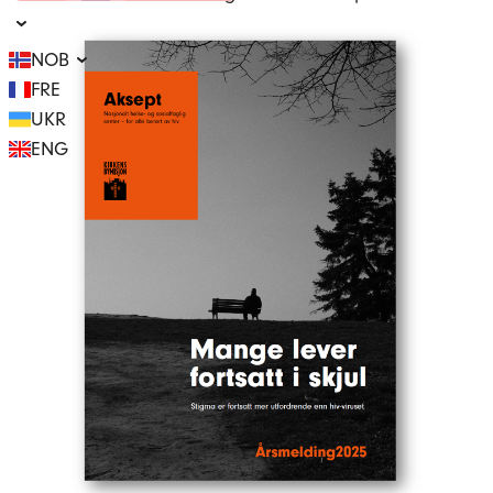
NOB
FRE
UKR
ENG