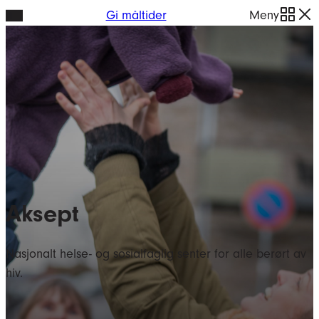
Hopp
Gi måltider
Meny
til
innhold
Aksept
Nasjonalt helse- og sosialfaglig senter for alle berørt av
hiv.