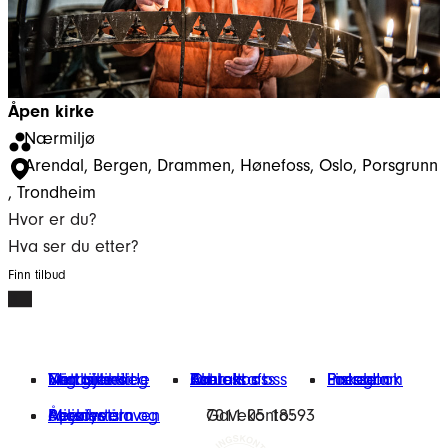
Åpen kirke
Nærmiljø
Arendal
, 
Bergen
, 
Drammen
, 
Hønefoss
, 
Oslo
, 
Porsgrunn
, 
Trondheim
Hvor er du?
Hva ser du etter?
Finn tilbud
Finn tilbud
Vårt arbeid
Engasjer deg
Nettbutikk
Min giverside
Om oss
Kontakt oss
Bærekraft
Aktuelt
Jobb hos oss
Presse
Facebook
Instagram
LinkedIn
Miljøfyrtårn
Åpenhetsloven
Personvern og cookies
Gavekonto:
7011 05 18593