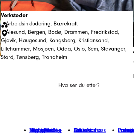
Verksteder
Arbeidsinkludering
, 
Bærekraft
Ålesund
, 
Bergen
, 
Bodø
, 
Drammen
, 
Fredrikstad
, 
Gjøvik
, 
Haugesund
, 
Kongsberg
, 
Kristiansand
, 
Lillehammer
, 
Mosjøen
, 
Odda
, 
Oslo
, 
Sem
, 
Stavanger
, 
Stord
, 
Tønsberg
, 
Trondheim
Hva ser du etter?
Finn tilbud
Vårt arbeid
Engasjer deg
Nettbutikk
Min giverside
Om oss
Kontakt oss
Bærekraft
Aktuelt
Jobb hos oss
Presse
Faceb
Insta
Linked