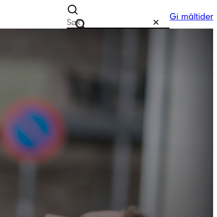
Gi måltider
Søk etter
Tilbakestill
Søk