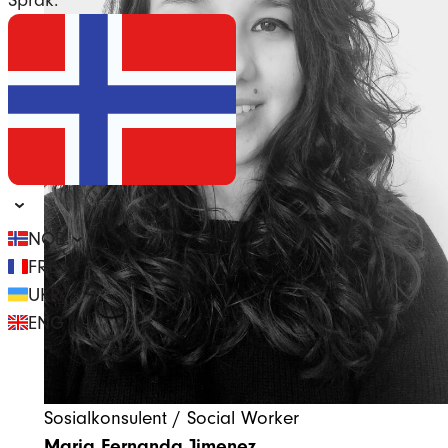
NOB
FRE
UKR
ENG
Sosialkonsulent / Social Worker
Maria Fernanda Jimenez