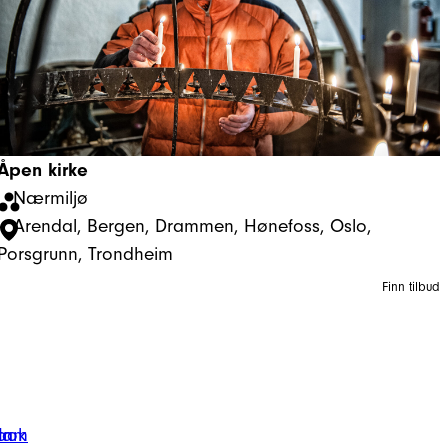
Åpen kirke
Nærmiljø
Arendal
, 
Bergen
, 
Drammen
, 
Hønefoss
, 
Oslo
, 
Porsgrunn
, 
Trondheim
Finn tilbud
ook
gram
In