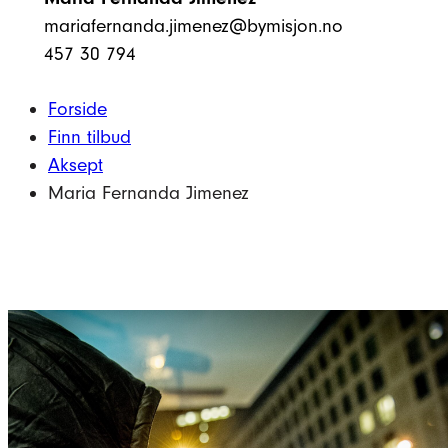
mariafernanda.jimenez@bymisjon.no
457 30 794
Forside
Finn tilbud
Aksept
Maria Fernanda Jimenez