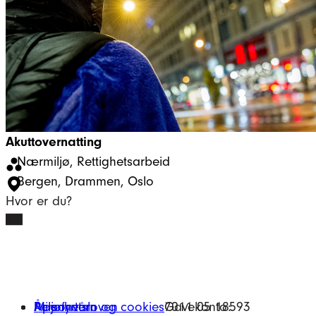
Akuttovernatting
Nærmiljø
, 
Rettighetsarbeid
Bergen
, 
Drammen
, 
Oslo
Hvor er du?
Miljøfyrtårn
Åpenhetsloven
Personvern og cookies
Gavekonto:
7011 05 18593