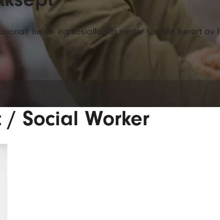
sjonalt helse- og sosialfaglig senter for alle berørt av h
t / Social Worker