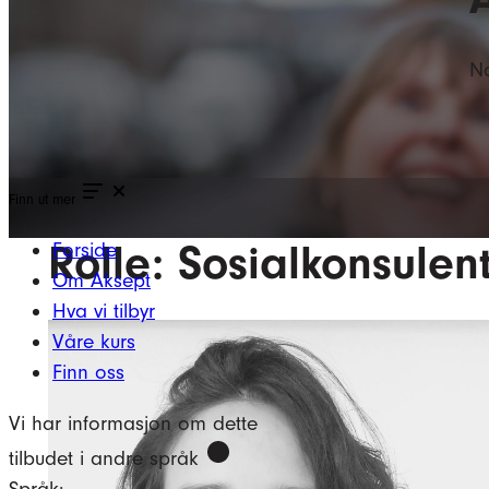
Na
Finn ut mer
Rolle:
Sosialkonsulen
Forside
Om Aksept
Hva vi tilbyr
Våre kurs
Finn oss
Vi har informasjon om dette
tilbudet i andre språk
Språk: