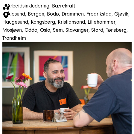
Arbeidsinkludering
, 
Bærekraft
Ålesund
, 
Bergen
, 
Bodø
, 
Drammen
, 
Fredrikstad
, 
Gjøvik
, 
Haugesund
, 
Kongsberg
, 
Kristiansand
, 
Lillehammer
, 
Mosjøen
, 
Odda
, 
Oslo
, 
Sem
, 
Stavanger
, 
Stord
, 
Tønsberg
, 
Trondheim