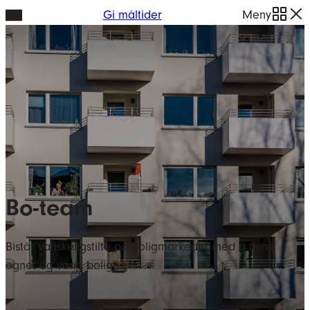
Hopp
Gi måltider
Meny
til
innhold
Bo-team
Bistår vanskeligstilte på boligmarkedet med å finne
egnet og varig bolig.