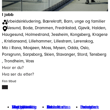
I jobb
Arbeidsinkludering
, 
Bærekraft
, 
Barn, unge og familier
Ålesund
, 
Bodø
, 
Drammen
, 
Fredrikstad
, 
Gjøvik
, 
Halden
, 
Haugesund
, 
Holmestrand
, 
Jessheim
, 
Kongsberg
, 
Kragerø
, 
Kristiansand
, 
Lillehammer
, 
Lillestrøm
, 
Lørenskog
, 
Mo i Rana
, 
Mosjøen
, 
Moss
, 
Mysen
, 
Odda
, 
Oslo
, 
Porsgrunn
, 
Sarpsborg
, 
Skien
, 
Stavanger
, 
Stord
, 
Tønsberg
, 
Trondheim
, 
Voss
Hvor er du?
Hva ser du etter?
Finn tilbud
Finn tilbud
Vårt arbeid
Engasjer deg
Nettbutikk
Min giverside
Om oss
Kontakt oss
Bærekraft
Aktuelt
Jobb hos oss
Presse
Facebook
Instagram
LinkedIn