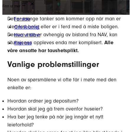
Finn ut mer
Det er mange tanker som kommer opp når man er
Forside
uten fast bolig eller er i ferd med å miste boligen.
Om teamet
Dersom man er avhengig av bistand fra NAV, kan
Hva vi tilbyr
situasjonen oppleves enda mer komplisert.
Alle
Finn oss
våre ansatte har taushetsplikt.
Vanlige problemstillinger
Noen av spørsmålene vi ofte får i møte med den
enkelte er:
Hvordan ordner jeg depositum?
Hvordan skal jeg gå frem ovenfor huseier?
Hva bør jeg tenke på når jeg inngår et nytt
leieforhold?