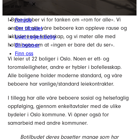
Finn ut mer
I Bybo jobber vi for tanken om «rom for alle». Vi
Forside
ønsker at alle våre beboere kan oppleve rause og
Om tilbudet
inkluderende fellesskap, og vi møter alle med
Livet i egen bolig
holdningen om at «ingen er bare det du ser».
Bli beboer
Finn oss
Vi leier ut 22 boliger i Oslo. Noen er ett- og
toromsleiligheter, andre er hybler i bofellesskap.
Alle boligene holder moderne standard, og våre
beboere har vanlige/standard leiekontrakter.
I tillegg har alle våre beboere sosial og helsefaglig
oppfølging, gjennom enkeltavtaler med de ulike
bydeler i Oslo kommune. Vi åpner også for
samarbeid med andre kommuner.
Botilbudet deres bosetter mange som har