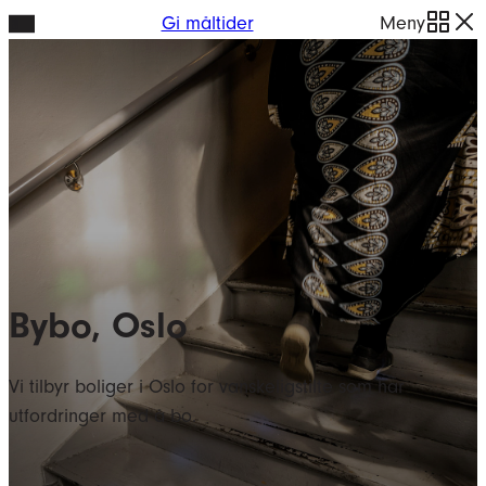
Hopp
Gi måltider
Meny
til
innhold
Bybo, Oslo
Vi tilbyr boliger i Oslo for vanskeligstilte som har
utfordringer med å bo.