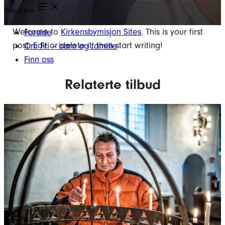
Finn ut mer
Welcome to
Kirkensbymisjon Sites
. This is your first
Forside
post. Edit or delete it, then start writing!
Om Fri – barn og familie
Finn oss
Relaterte tilbud