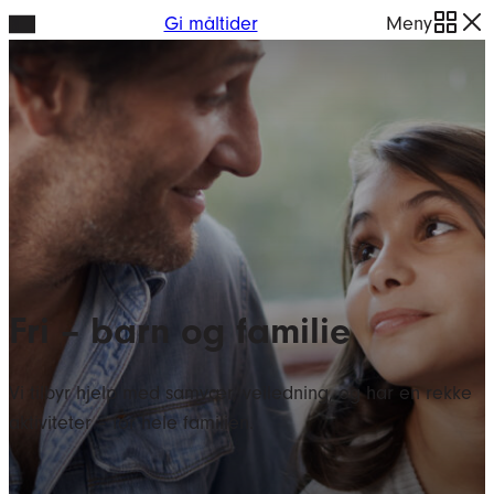
Hopp
Gi måltider
Meny
til
innhold
Fri – barn og familie
Vi tilbyr hjelp med samvær, veiledning, og har en rekke
aktiviteter – for hele familien.