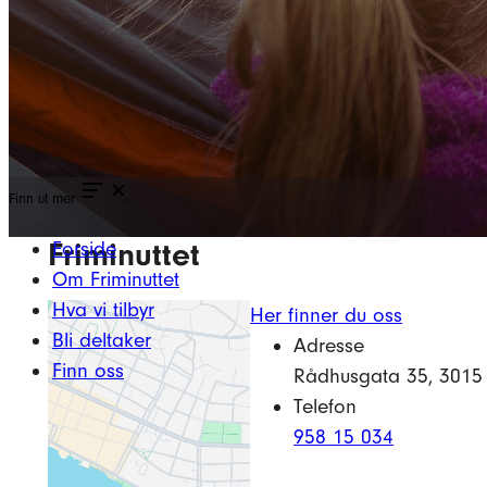
Finn ut mer
Friminuttet
Forside
Om Friminuttet
Hva vi tilbyr
Her finner du oss
Bli deltaker
Adresse
Finn oss
Rådhusgata 35, 3015 
Telefon
958 15 034