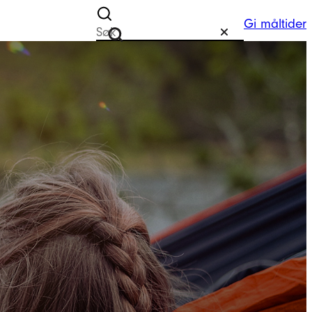
Gi måltider
Søk etter
Tilbakestill
Søk