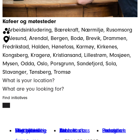
Kafeer og møtesteder
Arbeidsinkludering
, 
Bærekraft
, 
Nærmiljø
, 
Rusomsorg
Ålesund
, 
Arendal
, 
Bergen
, 
Bodø
, 
Brevik
, 
Drammen
, 
Fredrikstad
, 
Halden
, 
Hønefoss
, 
Karmøy
, 
Kirkenes
, 
Kongsberg
, 
Kragerø
, 
Kristiansand
, 
Lillestrøm
, 
Mosjøen
, 
Mysen
, 
Odda
, 
Oslo
, 
Porsgrunn
, 
Sandefjord
, 
Sola
, 
Stavanger
, 
Tønsberg
, 
Tromsø
What is your location?
What are you looking for?
Find initiatives
Finn tilbud
Vårt arbeid
Engasjer deg
Nettbutikk
Min giverside
Om oss
Kontakt oss
Bærekraft
Aktuelt
Jobb hos oss
Presse
Facebook
Instagram
LinkedIn