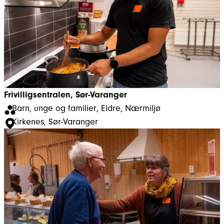
Frivilligsentralen, Sør-Varanger
Barn, unge og familier
, 
Eldre
, 
Nærmiljø
Kirkenes
, 
Sør-Varanger