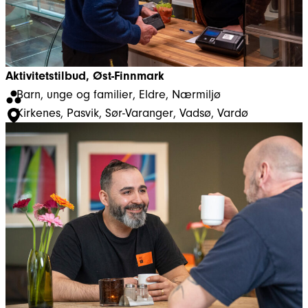
Aktivitetstilbud, Øst-Finnmark
Barn, unge og familier
, 
Eldre
, 
Nærmiljø
Kirkenes
, 
Pasvik
, 
Sør-Varanger
, 
Vadsø
, 
Vardø