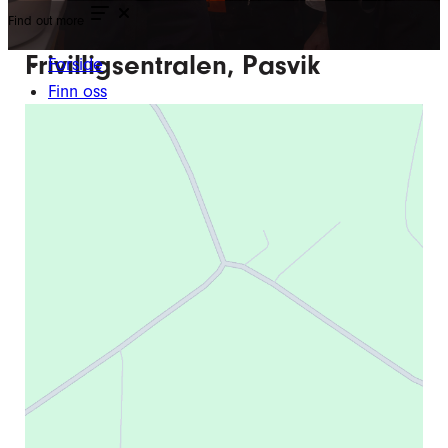
Find out more
Frivilligsentralen, Pasvik
Forside
Finn oss