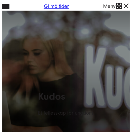
Hopp
Gi måltider
Meny
til
innhold
Kudos
Et fellesskap for ungdom.