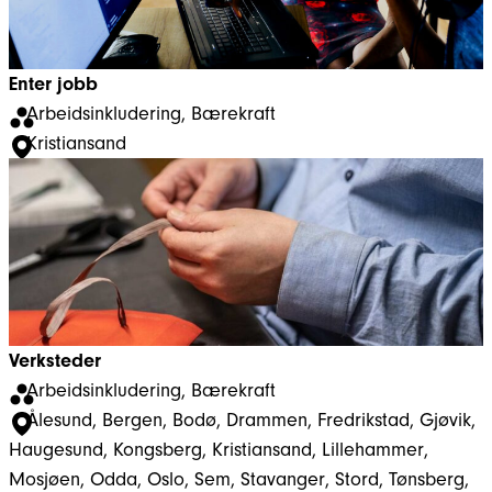
Enter jobb
Arbeidsinkludering
, 
Bærekraft
Kristiansand
Verksteder
Arbeidsinkludering
, 
Bærekraft
Ålesund
, 
Bergen
, 
Bodø
, 
Drammen
, 
Fredrikstad
, 
Gjøvik
, 
Haugesund
, 
Kongsberg
, 
Kristiansand
, 
Lillehammer
, 
Mosjøen
, 
Odda
, 
Oslo
, 
Sem
, 
Stavanger
, 
Stord
, 
Tønsberg
, 