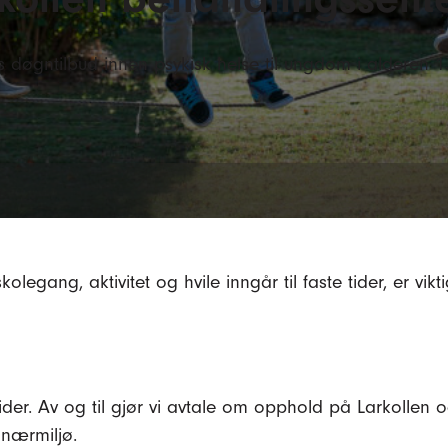
s døgntilbud innen psykisk helse til ungdom i alderen 1
kolegang, aktivitet og hvile inngår til faste tider, er vi
. Av og til gjør vi avtale om opphold på Larkollen også 
 nærmiljø.