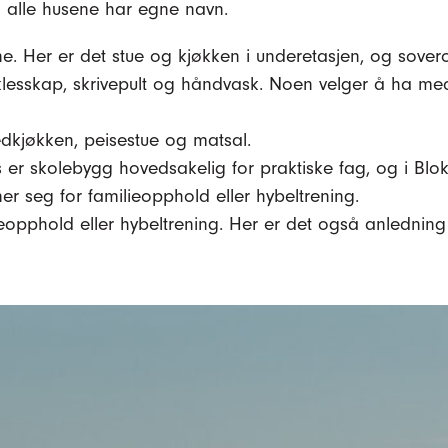
g alle husene har egne navn.
e. Her er det stue og kjøkken i underetasjen, og sove
esskap, skrivepult og håndvask. Noen velger å ha med
kjøkken, peisestue og matsal.
 er skolebygg hovedsakelig for praktiske fag, og i Bl
r seg for familieopphold eller hybeltrening.
ieopphold eller hybeltrening. Her er det også anledning