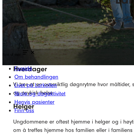
Langtid
Finn ut mer
Hverdager
Forside
Om behandlingen
Vi tror at en oversiktlig døgnrytme hvor måltider, s
Livet på Larkollen
og psykisk helse.
Skole og dagaktivitet
Henvis pasienter
Helger
Finn oss
Ungdommene er oftest hjemme i helger og i høytider
om å treffes hjemme hos familien eller i familiens