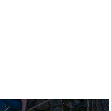
Gi måltider
Søk etter
Tilbakestill
Søk
er