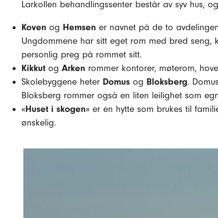
Larkollen behandlingssenter består av syv hus, o
Koven
og
Hemsen
er navnet på de to avdelingen
Ungdommene har sitt eget rom med bred seng, kl
personlig preg på rommet sitt.
Kikkut
og
Arken
rommer kontorer, møterom, hoved
Skolebyggene heter
Domus
og
Bloksberg
. Domus
Bloksberg rommer også en liten leilighet som egne
«Huset i skogen»
er en hytte som brukes til famil
ønskelig.