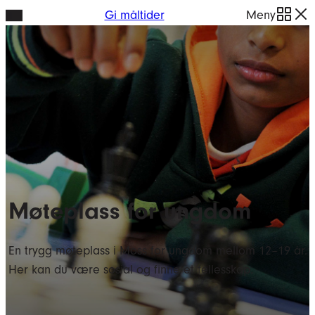
Hopp
Gi måltider
Meny
til
innhold
Møteplass for ungdom
En trygg møteplass i Moss for ungdom mellom 12–19 år.
Her kan du være sosial og finne et fellesskap.