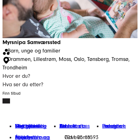
Myrsnipa Samværssted
Barn, unge og familier
Drammen
, 
Lillestrøm
, 
Moss
, 
Oslo
, 
Tønsberg
, 
Tromsø
, 
Trondheim
Hvor er du?
Hva ser du etter?
Finn tilbud
Finn tilbud
Vårt arbeid
Engasjer deg
Nettbutikk
Min giverside
Om oss
Kontakt oss
Bærekraft
Aktuelt
Jobb hos oss
Presse
Facebook
Instagram
LinkedIn
Miljøfyrtårn
Åpenhetsloven
Personvern og cookies
Gavekonto:
7011 05 18593