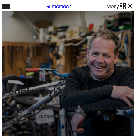
Hopp
Gi måltider
Meny
til
innhold
Pedalen sykkelverksted
Fullservice sykkelverksted preget av god service, kvalitet
og sykkelfaglig kompetanse.