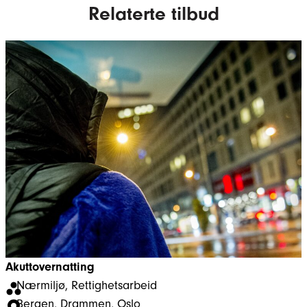
Relaterte tilbud
Akuttovernatting
Nærmiljø
, 
Rettighetsarbeid
Bergen
, 
Drammen
, 
Oslo