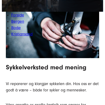
Finn ut mer
Forside
Bergen
Bodø
Kristiansand
Sykkelverksted med mening
Vi reparerer og klargjør sykkelen din. Hos oss er det
godt å være – både for sykler og mennesker.
Våre ansatte er proffe fagfolk som sørger for