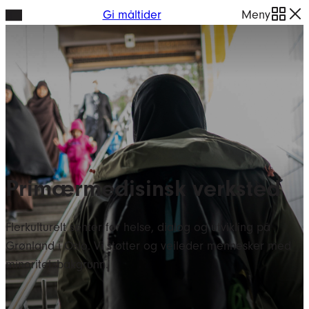
Hopp
Gi måltider
Meny
til
innhold
Primærmedisinsk verksted
Flerkulturelt senter for helse, dialog og utvikling på
Grønland i Oslo. Vi støtter og veileder mennesker med
minoritetsbakgrunn.