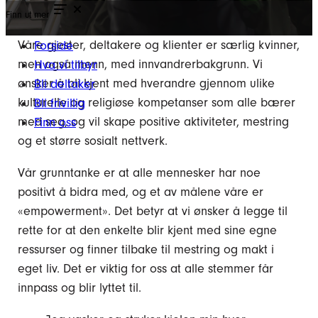
Finn ut mer
Våre gjester, deltakere og klienter er særlig kvinner,
Forside
men også menn, med innvandrerbakgrunn. Vi
Hva vi tilbyr
ønsker å bli kjent med hverandre gjennom ulike
Bli deltaker
kulturelle og religiøse kompetanser som alle bærer
Bli frivillig
med seg, og vil skape positive aktiviteter, mestring
Finn oss
og et større sosialt nettverk.
Vår grunntanke er at alle mennesker har noe
positivt å bidra med, og et av målene våre er
«empowerment». Det betyr at vi ønsker å legge til
rette for at den enkelte blir kjent med sine egne
ressurser og finner tilbake til mestring og makt i
eget liv. Det er viktig for oss at alle stemmer får
innpass og blir lyttet til.