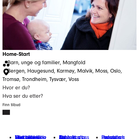
Home-Start
Barn, unge og familier
, 
Mangfold
Bergen
, 
Haugesund
, 
Karmøy
, 
Malvik
, 
Moss
, 
Oslo
, 
Tromsø
, 
Trondheim
, 
Tysvær
, 
Voss
Hvor er du?
Hva ser du etter?
Finn tilbud
Finn tilbud
Vårt arbeid
Engasjer deg
Nettbutikk
Min giverside
Om oss
Kontakt oss
Bærekraft
Aktuelt
Jobb hos oss
Presse
Facebook
Instagram
LinkedIn