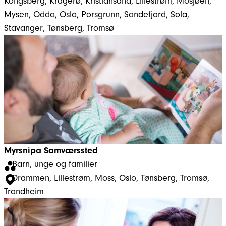
Kongsberg
, 
Kragerø
, 
Kristiansand
, 
Lillestrøm
, 
Mosjøen
, 
Mysen
, 
Odda
, 
Oslo
, 
Porsgrunn
, 
Sandefjord
, 
Sola
, 
Stavanger
, 
Tønsberg
, 
Tromsø
Myrsnipa Samværssted
Barn, unge og familier
Drammen
, 
Lillestrøm
, 
Moss
, 
Oslo
, 
Tønsberg
, 
Tromsø
, 
Trondheim