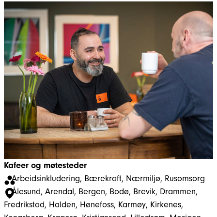
Kafeer og møtesteder
Arbeidsinkludering
, 
Bærekraft
, 
Nærmiljø
, 
Rusomsorg
Ålesund
, 
Arendal
, 
Bergen
, 
Bodø
, 
Brevik
, 
Drammen
, 
Fredrikstad
, 
Halden
, 
Hønefoss
, 
Karmøy
, 
Kirkenes
, 