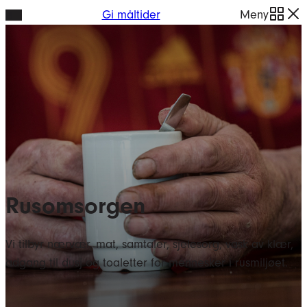
Hopp
Gi måltider
Meny
til
innhold
Rusomsorgen
Vi tilbyr nærvær, mat, samtaler, sjelesorg, vask av klær,
adgang til dusj og toaletter for mennesker i rusmiljøet.