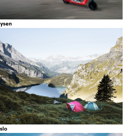
ysen
slo