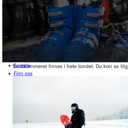
G
Finn ut mer
Forside
Skattkammeret finnes i hele landet. Du kan se tilg
Finn oss