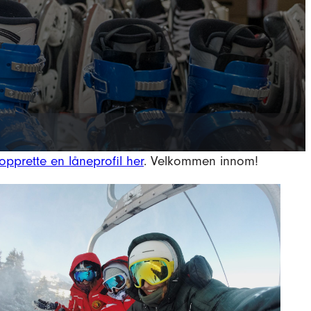
r.
opprette en låneprofil her
. Velkommen innom!