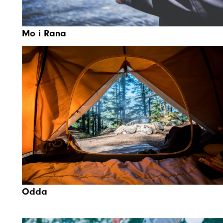
Mo i Rana
Odda