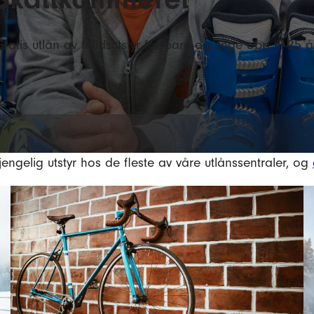
ratis utlån av fritidsutstyr for barn og unge opp til 25 å
jengelig utstyr hos de fleste av våre utlånssentraler, og