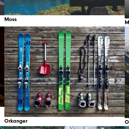
Moss
M
Orkanger
O