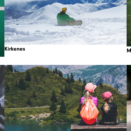
Kirkenes
M