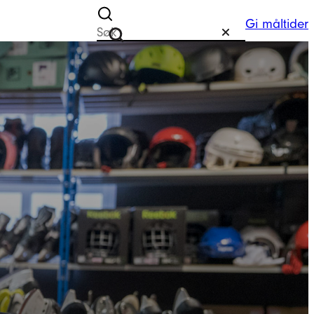
Gi måltider
Søk etter
Tilbakestill
Søk