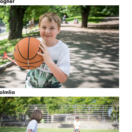
rogner
olmlia