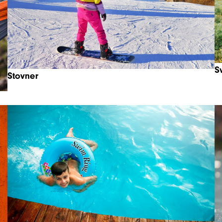
S
Stovner