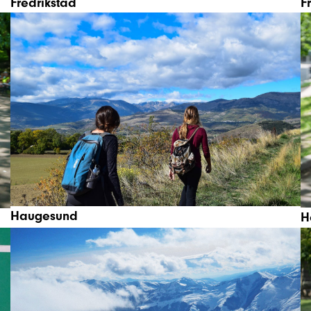
Fredrikstad
F
Haugesund
H